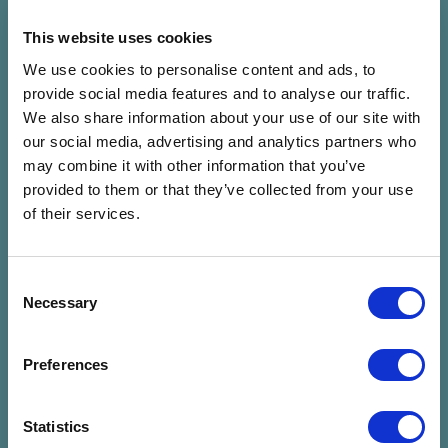
This website uses cookies
Parno Graszt
We use cookies to personalise content and ads, to
provide social media features and to analyse our traffic.
We also share information about your use of our site with
Előadó mentése
our social media, advertising and analytics partners who
may combine it with other information that you’ve
Parno Graszt roma népzenei együttes Paszabból. A zenekar
provided to them or that they’ve collected from your use
hiteles cigányzenét játszik. A zenekar az évek során meg
of their services.
tudta tartani azt a kedvességet, egyszerűséget és
vidámságot, ami zenéjüket leginkább jellemzi.
Consent
Necessary
Selection
Kapcsolódó programok
Preferences
Statistics