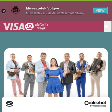
Művészetek Völgye
VIEW
Művészetek a Vidékfejlesztésért Alapítvány