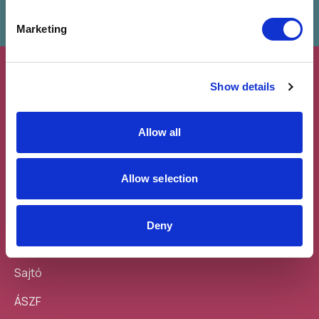
Marketing
Show details
Allow all
Feliratkozás a
Töltsd le a
hírlevélre
mobilodra
Allow selection
Deny
Sajtó
ÁSZF