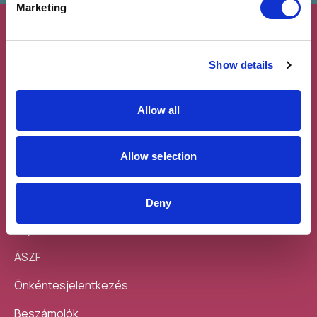
Marketing
Show details
Allow all
Feliratkozás a
Töltsd le a
hírlevélre
mobilodra
Allow selection
Deny
Sajtó
ÁSZF
Önkéntesjelentkezés
Beszámolók