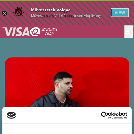
Művészetek Völgye
VIEW
Művészetek a Vidékfejlesztésért Alapítvány