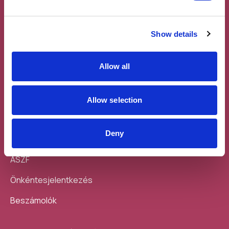
Show details
Feliratkozás a
Töltsd le a
Allow all
hírlevélre
mobilodra
Allow selection
Deny
Sajtó
ÁSZF
Önkéntesjelentkezés
Beszámolók