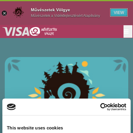
Művészetek Völgye
VIEW
Művészetek a Vidékfejlesztésért Alapítvány
This website uses cookies