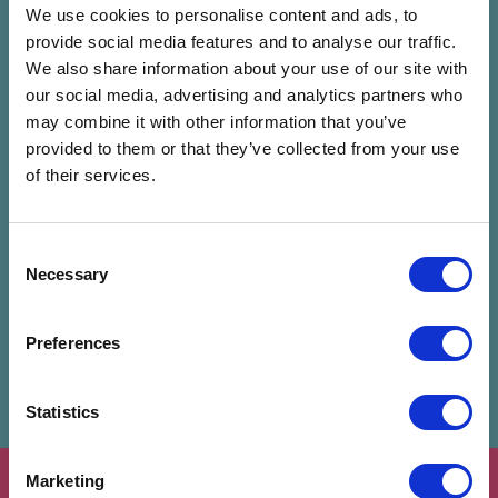
We use cookies to personalise content and ads, to
Melecsky Kristóf
provide social media features and to analyse our traffic.
We also share information about your use of our site with
our social media, advertising and analytics partners who
Előadó mentése
may combine it with other information that you’ve
provided to them or that they’ve collected from your use
of their services.
Kapcsolódó programok
Consent
Necessary
Selection
Preferences
Statistics
Marketing