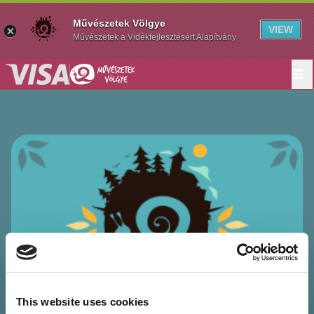
Művészetek Völgye
VIEW
Művészetek a Vidékfejlesztésért Alapítvány
This website uses cookies