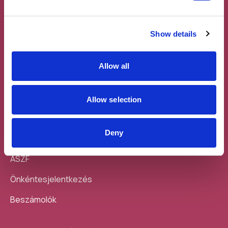
Show details
Feliratkozás a
Töltsd le a
Allow all
hírlevélre
mobilodra
Allow selection
Deny
Sajtó
ÁSZF
Önkéntesjelentkezés
Beszámolók