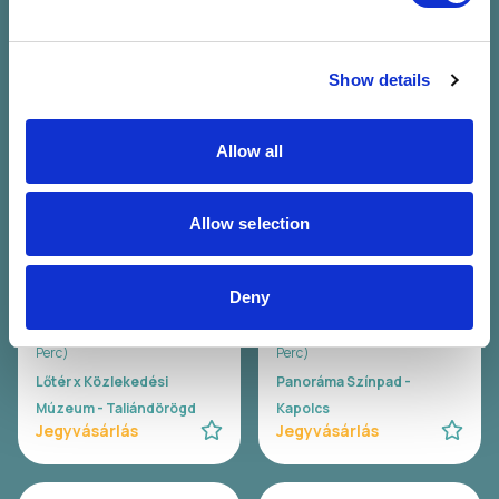
Hiperkarma
Company
Bagossy Brothers
07.25. Szo 22:00 - 23:30 (90
Company
Perc)
Show details
07.25. Szo 23:00 - 00:30 (90
Lőtér x Közlekedési
Perc)
Múzeum - Taliándörögd
Panoráma Színpad -
Jegyvásárlás
Allow all
Kapolcs
Jegyvásárlás
Allow selection
WAVY
Carson Coma
Deny
Wavy
Carson Coma
07.26. V 20:00 - 21:00 (60
07.26. V 20:30 - 22:00 (90
Perc)
Perc)
Lőtér x Közlekedési
Panoráma Színpad -
Múzeum - Taliándörögd
Kapolcs
Jegyvásárlás
Jegyvásárlás