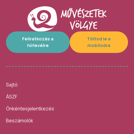
Feliratkozás a
Töltsd le a
hírlevélre
mobilodra
Sajtó
ÁSZF
Önkéntesjelentkezés
Beszámolók