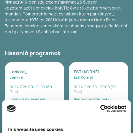
hívnak,1945-ben születtem.Pályámat 23 évesen
kezdtem,azóta énekelek,írok.Tíz évre rá kezdtem verseket
mondani.Tömérdek lemezt csináltam,írtam pár könyvet,
színdarabot,1978 és 2011 között játszottam a Hobo Blues
Bandben,jelenleg zenészként szabadúszó vagyok,előadóként
pedig a Nemzeti Színházban játszom
Hasonló programok
Lenkke_
ESTI KORNÉL
Lenkke_
Esti Kornél
07.24. P 20:00 - 21:00 (60
07.24. P 20:30 - 22:00 (90
Perc)
Perc)
Lőtér x Közlekedési
Panoráma Színpad -
Múzeum - Taliándörögd
Kapolcs
Jegyvásárlás
Jegyvásárlás
This website uses cookies