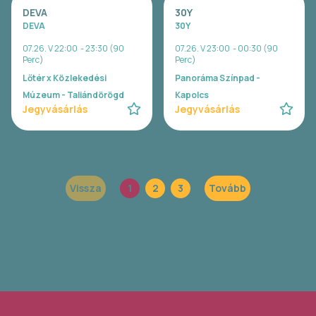
DEVA
30Y
DEVA
30Y
07.26. V 22:00 - 23:30 (90
07.26. V 23:00 - 00:30 (90
Perc)
Perc)
Lőtér x Közlekedési
Panoráma Színpad -
Múzeum - Taliándörögd
Kapolcs
Jegyvásárlás
Jegyvásárlás
Vissza
1
2
3
Tovább