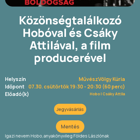
Közönségtalálkozó
Hobóval és Csáky
Attilával, a film
producerével
Helyszín
MűvészVölgy Kúria
Időpont
07.30. csütörtök 19:30
- 20:30 (60 perc)
Előadó(k)
Hobo |
Csáky Attila
Jegyvásárlás
Mentés
Igazi nevem Hobo,anyakönyvileg Földes Lászlónak