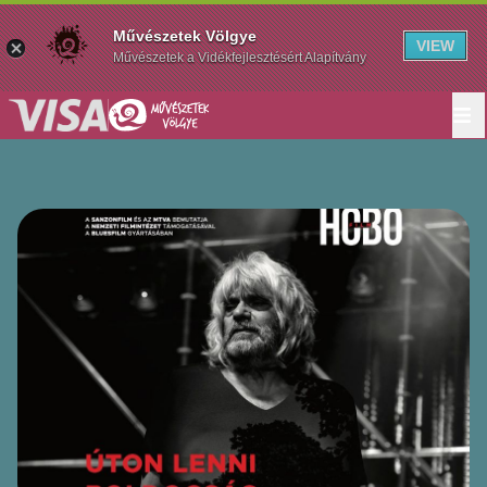
Művészetek Völgye
VIEW
Művészetek a Vidékfejlesztésért Alapítvány