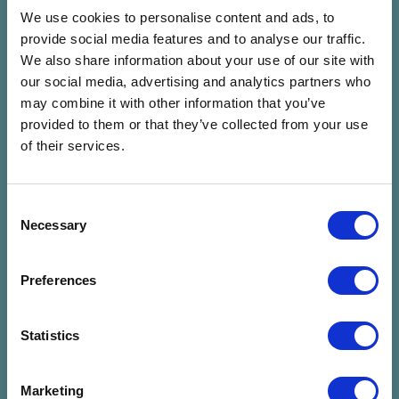
SISI
ELEFÁNT
We use cookies to personalise content and ads, to
Sisi
Elefánt
provide social media features and to analyse our traffic.
07.24. P 22:00 - 23:30 (90
07.24. P 23:00 - 00:30 (90
We also share information about your use of our site with
Perc)
Perc)
our social media, advertising and analytics partners who
Lőtér x Közlekedési
Panoráma Színpad -
may combine it with other information that you’ve
Múzeum - Taliándörögd
Kapolcs
provided to them or that they’ve collected from your use
Jegyvásárlás
Jegyvásárlás
of their services.
FIÚK
José González (SE)
Consent
Fiúk
José González (SE)
Necessary
Selection
07.25. Szo 20:00 - 21:00 (60
07.25. Szo 20:30 - 22:00 (90
Perc)
Perc)
Preferences
Lőtér x Közlekedési
Panoráma Színpad -
Múzeum - Taliándörögd
Kapolcs
Jegyvásárlás
Jegyvásárlás
Statistics
Marketing
HIPERKARMA
Bagossy Brothers