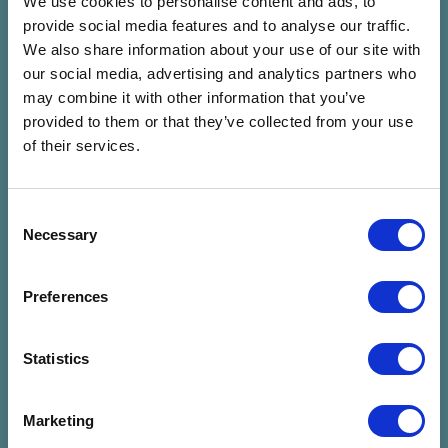
We use cookies to personalise content and ads, to
Lenkke_
SISI
provide social media features and to analyse our traffic.
Lenkke_
Sisi
We also share information about your use of our site with
our social media, advertising and analytics partners who
07.24. P 20:00 - 21:00 (60
07.24. P 22:00 - 23:30 (90
Perc)
Perc)
may combine it with other information that you’ve
Lőtér x Közlekedési
Lőtér x Közlekedési
provided to them or that they’ve collected from your use
Múzeum - Taliándörögd
Múzeum - Taliándörögd
of their services.
Jegyvásárlás
Jegyvásárlás
Consent
Necessary
Selection
ELEFÁNT
FIÚK
Elefánt
Fiúk
07.24. P 23:00 - 00:30 (90
07.25. Szo 20:00 - 21:00 (60
Preferences
Perc)
Perc)
Panoráma Színpad -
Lőtér x Közlekedési
Statistics
Kapolcs
Múzeum - Taliándörögd
Jegyvásárlás
Jegyvásárlás
Marketing