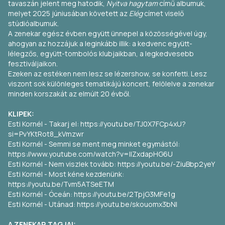
tavaszán jelent meg hatodik,
Nyitva hagytam
című albumuk,
melyet 2025 júniusában követett az
Elég
címet viselő
stúdióalbumuk.
A zenekar egész évben együtt ünnepel a közösségével úgy,
ahogyan az hozzájuk a leginkább illik:
a kedvenc együtt-
lélegzős, együtt-tombolós klubjaikban, a legkedvesebb
fesztiváljaikon.
Ezeken az estéken nem lesz se lézershow, se konfetti. Lesz
viszont sok különleges tematikájú koncert, felölelve a zenekar
minden korszakát az elmúlt 20 évből.
KLIPEK:
Esti Kornél - Takarj el:
https://youtu.be/TJ0X7FCp4xU?
si=PvYKtRot8_kVmzwr
Esti Kornél - Semmi se ment meg minket egymástól:
https://www.youtube.com/watch?v=lIZxdapHG6U
Esti Kornél - Nem viszlek tovább:
https://youtu.be/-ZiuBbp2yeY
Esti Kornél - Most kéne kezdenünk:
https://youtu.be/Tvm5ATSeETM
Esti Kornél - Óceán:
https://youtu.be/2TpjG3MFe1g
Esti Kornél - Utánad:
https://youtu.be/skouomx3bNI
A ZENEKAR TAGJAI: