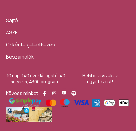
Sajtó
ÁSZF
Önkéntesjelentkezés
Beszámolók
10 nap, 140 ezer látogató, 40
Helybe visszük az
helyszín, 4300 program –
ügyintézést!
számokban így festett az idei
Kövess minket:
Művészetek Völgye