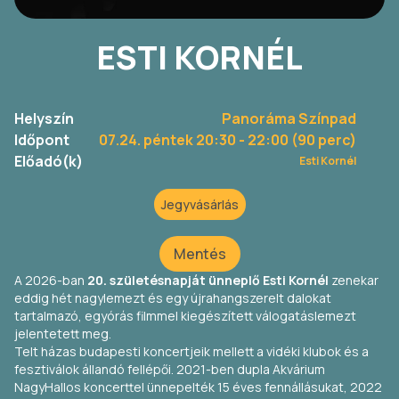
ESTI KORNÉL
Helyszín
Panoráma Színpad
Időpont
07.24. péntek 20:30
- 22:00 (90 perc)
Előadó(k)
Esti Kornél
Jegyvásárlás
Mentés
A 2026-ban
20. születésnapját ünneplő Esti Kornél
zenekar
eddig hét nagylemezt és egy újrahangszerelt dalokat
tartalmazó, egyórás filmmel kiegészített válogatáslemezt
jelentetett meg.
Telt házas budapesti koncertjeik mellett a vidéki klubok és a
fesztiválok állandó fellépői. 2021-ben dupla Akvárium
NagyHallos koncerttel ünnepelték 15 éves fennállásukat, 2022