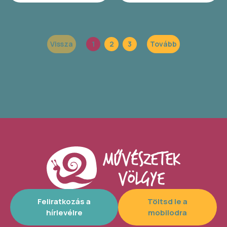
Vissza
1
2
3
Tovább
Feliratkozás a
Töltsd le a
hírlevélre
mobilodra