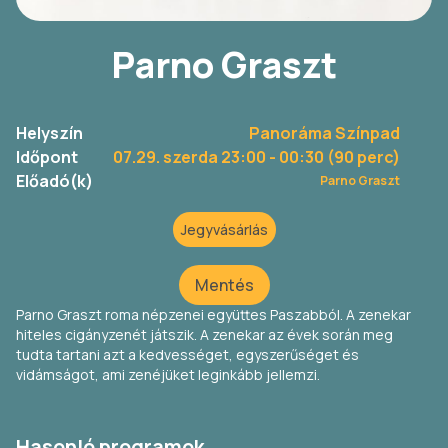
Parno Graszt
Helyszín
Panoráma Színpad
Időpont
07.29. szerda 23:00
- 00:30 (90 perc)
Előadó(k)
Parno Graszt
Jegyvásárlás
Mentés
Parno Graszt roma népzenei együttes Paszabból. A zenekar
hiteles cigányzenét játszik. A zenekar az évek során meg
tudta tartani azt a kedvességet, egyszerűséget és
vidámságot, ami zenéjüket leginkább jellemzi.
Hasonló programok