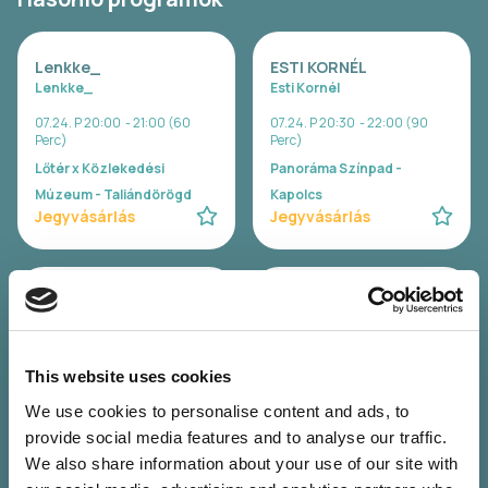
Lenkke_
ESTI KORNÉL
Lenkke_
Esti Kornél
07.24. P 20:00 - 21:00 (60
07.24. P 20:30 - 22:00 (90
Perc)
Perc)
Lőtér x Közlekedési
Panoráma Színpad -
Múzeum - Taliándörögd
Kapolcs
Jegyvásárlás
Jegyvásárlás
SISI
ELEFÁNT
Sisi
Elefánt
07.24. P 22:00 - 23:30 (90
07.24. P 23:00 - 00:30 (90
Perc)
Perc)
This website uses cookies
Lőtér x Közlekedési
Panoráma Színpad -
We use cookies to personalise content and ads, to
Múzeum - Taliándörögd
Kapolcs
provide social media features and to analyse our traffic.
Jegyvásárlás
Jegyvásárlás
We also share information about your use of our site with