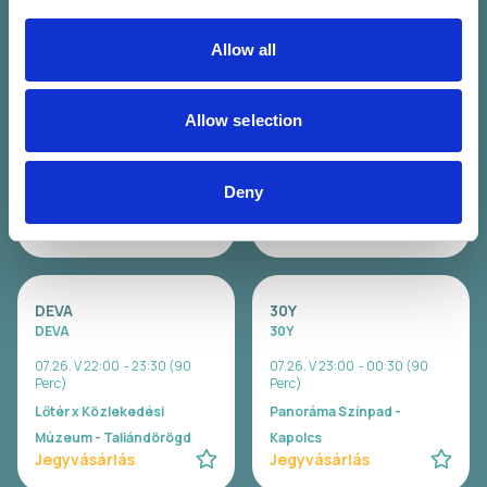
Allow all
WAVY
Carson Coma
Wavy
Carson Coma
Allow selection
07.26. V 20:00 - 21:00 (60
07.26. V 20:30 - 22:00 (90
Perc)
Perc)
Lőtér x Közlekedési
Panoráma Színpad -
Deny
Múzeum - Taliándörögd
Kapolcs
Jegyvásárlás
Jegyvásárlás
DEVA
30Y
DEVA
30Y
07.26. V 22:00 - 23:30 (90
07.26. V 23:00 - 00:30 (90
Perc)
Perc)
Lőtér x Közlekedési
Panoráma Színpad -
Múzeum - Taliándörögd
Kapolcs
Jegyvásárlás
Jegyvásárlás