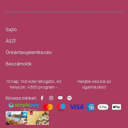
Sajtó
ÁSZF
Önkéntesjelentkezés
Beszámolók
10 nap, 140 ezer látogató, 40
Helybe visszük az
helyszín, 4300 program –
ügyintézést!
számokban így festett az idei
Kövess minket:
Művészetek Völgye