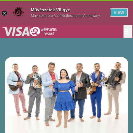
Művészetek Völgye
VIEW
Művészetek a Vidékfejlesztésért Alapítvány