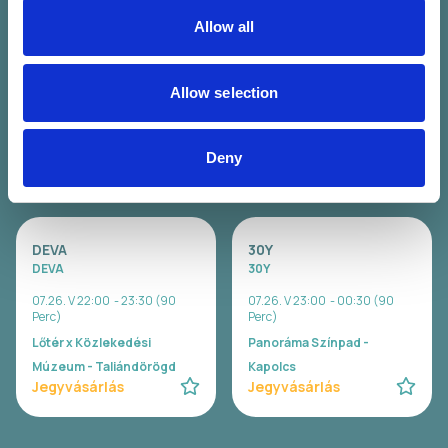
Allow all
WAVY
Carson Coma
Wavy
Carson Coma
07.26. V 20:00 - 21:00 (60
07.26. V 20:30 - 22:00 (90
Allow selection
Perc)
Perc)
Lőtér x Közlekedési
Panoráma Színpad -
Múzeum - Taliándörögd
Kapolcs
Deny
Jegyvásárlás
Jegyvásárlás
DEVA
30Y
DEVA
30Y
07.26. V 22:00 - 23:30 (90
07.26. V 23:00 - 00:30 (90
Perc)
Perc)
Lőtér x Közlekedési
Panoráma Színpad -
Múzeum - Taliándörögd
Kapolcs
Jegyvásárlás
Jegyvásárlás