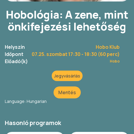
Hobológia: A zene, mint
önkifejezési lehetőség
Helyszín
Hobo Klub
Időpont
07.25. szombat 17:30
- 18:30 (60 perc)
Előadó(k)
Hobo
Jegyvásárlás
Mentés
Language: Hungarian
Hasonló programok