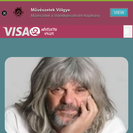
Művészetek Völgye
VIEW
Művészetek a Vidékfejlesztésért Alapítvány