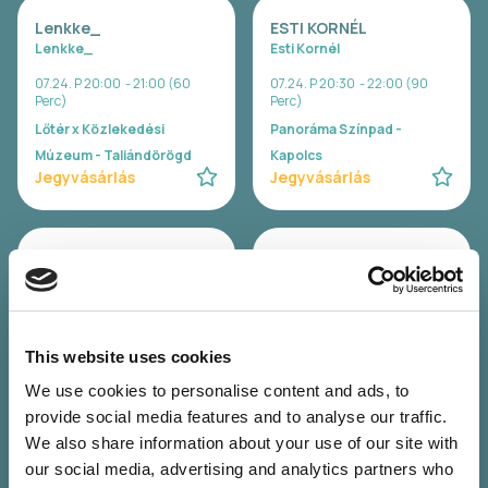
Lenkke_
ESTI KORNÉL
Lenkke_
Esti Kornél
07.24. P 20:00 - 21:00 (60
07.24. P 20:30 - 22:00 (90
Perc)
Perc)
Lőtér x Közlekedési
Panoráma Színpad -
Múzeum - Taliándörögd
Kapolcs
Jegyvásárlás
Jegyvásárlás
SISI
ELEFÁNT
Sisi
Elefánt
07.24. P 22:00 - 23:30 (90
07.24. P 23:00 - 00:30 (90
Perc)
Perc)
This website uses cookies
Lőtér x Közlekedési
Panoráma Színpad -
We use cookies to personalise content and ads, to
Múzeum - Taliándörögd
Kapolcs
Jegyvásárlás
Jegyvásárlás
provide social media features and to analyse our traffic.
We also share information about your use of our site with
our social media, advertising and analytics partners who