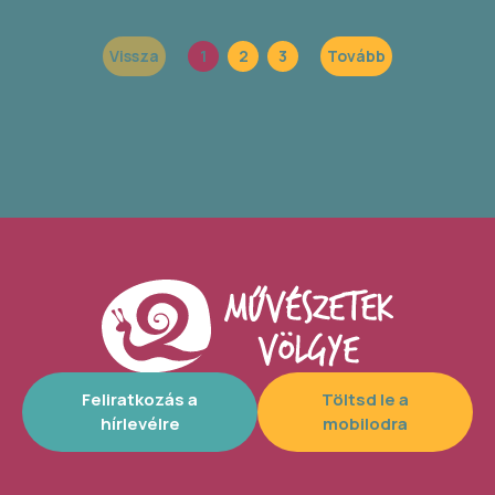
Vissza
1
2
3
Tovább
Feliratkozás a
Töltsd le a
hírlevélre
mobilodra