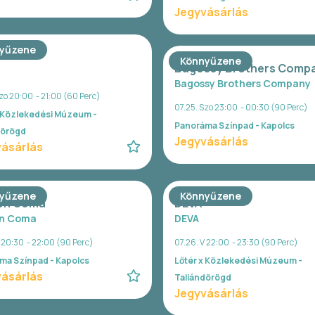
Jegyvásárlás
yűzene
Könnyűzene
Bagossy Brothers Comp
Bagossy Brothers Company
zo 20:00 - 21:00 (60 Perc)
07.25. Szo 23:00 - 00:30 (90 Perc)
x Közlekedési Múzeum -
Panoráma Színpad - Kapolcs
dörögd
Jegyvásárlás
ásárlás
yűzene
Könnyűzene
on Coma
DEVA
n Coma
DEVA
V 20:30 - 22:00 (90 Perc)
07.26. V 22:00 - 23:30 (90 Perc)
ma Színpad - Kapolcs
Lőtér x Közlekedési Múzeum -
ásárlás
Taliándörögd
Jegyvásárlás