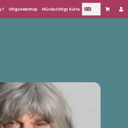
y?
Völgywebshop
MűvészVölgy Kúria
En