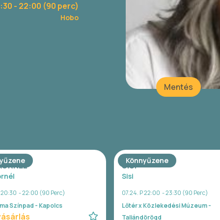
:30
- 22:00 (90 perc)
Hobo
Mentés
yűzene
Könnyűzene
 KORNÉL
SISI
ornél
Sisi
P 20:30 - 22:00 (90 Perc)
07.24. P 22:00 - 23:30 (90 Perc)
ma Színpad - Kapolcs
Lőtér x Közlekedési Múzeum -
ásárlás
Taliándörögd