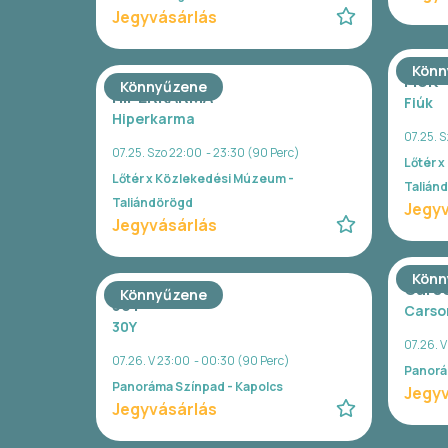
Jegyvásárlás
Könn
FIÚK
Könnyűzene
HIPERKARMA
Fiúk
Hiperkarma
07.25. S
07.25. Szo 22:00 - 23:30 (90 Perc)
Lőtér 
Lőtér x Közlekedési Múzeum -
Talián
Taliándörögd
Jegyv
Jegyvásárlás
Könn
Cars
Könnyűzene
30Y
Carso
30Y
07.26. 
07.26. V 23:00 - 00:30 (90 Perc)
Panorá
Panoráma Színpad - Kapolcs
Jegyv
Jegyvásárlás