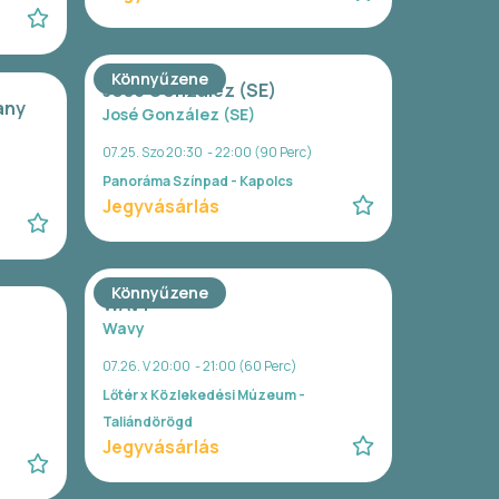
Könnyűzene
José González (SE)
any
José González (SE)
07.25. Szo 20:30 - 22:00 (90 Perc)
Panoráma Színpad - Kapolcs
Jegyvásárlás
Könnyűzene
WAVY
Wavy
07.26. V 20:00 - 21:00 (60 Perc)
Lőtér x Közlekedési Múzeum -
Taliándörögd
Jegyvásárlás