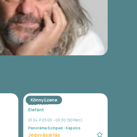
Könnyűzene
ELEFÁNT
Elefánt
07.24. P 23:00 - 00:30 (90 Perc)
Panoráma Színpad - Kapolcs
Jegyvásárlás