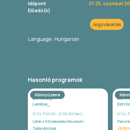
Időpont
07.25. szombat 20
Előadó(k)
Jegyvásárlás
Language: Hungarian
Hasonló programok
Könnyűzene
Könn
Lenkke_
ESTI
Lenkke_
Esti K
07.24. P 20:00 - 21:00 (60 Perc)
07.24. 
Lőtér x Közlekedési Múzeum -
Panorá
Jegyv
Taliándörögd