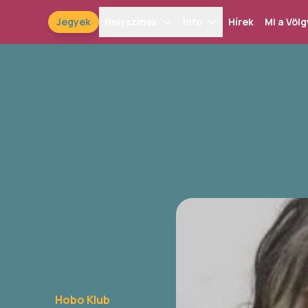
Jegyek
Helyszínek
Info
Hírek
Mi a Völg
Hobo Klub