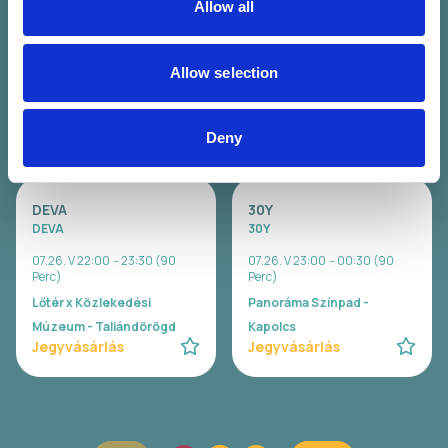
Allow all
Wavy
Carson Coma
07.26. V 20:00 - 21:00 (60
07.26. V 20:30 - 22:00 (90
Perc)
Perc)
Allow selection
Lőtér x Közlekedési
Panoráma Színpad -
Múzeum - Taliándörögd
Kapolcs
Jegyvásárlás
Jegyvásárlás
Deny
DEVA
30Y
DEVA
30Y
07.26. V 22:00 - 23:30 (90
07.26. V 23:00 - 00:30 (90
Perc)
Perc)
Lőtér x Közlekedési
Panoráma Színpad -
Múzeum - Taliándörögd
Kapolcs
Jegyvásárlás
Jegyvásárlás