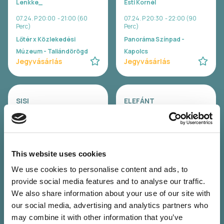
Lenkke_
Esti Kornél
07.24. P 20:00 - 21:00 (60
07.24. P 20:30 - 22:00 (90
Perc)
Perc)
Lőtér x Közlekedési
Panoráma Színpad -
Múzeum - Taliándörögd
Kapolcs
Jegyvásárlás
Jegyvásárlás
SISI
ELEFÁNT
Sisi
Elefánt
07.24. P 22:00 - 23:30 (90
07.24. P 23:00 - 00:30 (90
Perc)
Perc)
Lőtér x Közlekedési
Panoráma Színpad -
This website uses cookies
Múzeum - Taliándörögd
Kapolcs
Jegyvásárlás
Jegyvásárlás
We use cookies to personalise content and ads, to
provide social media features and to analyse our traffic.
We also share information about your use of our site with
our social media, advertising and analytics partners who
FIÚK
José González (SE)
may combine it with other information that you’ve
Fiúk
José González (SE)