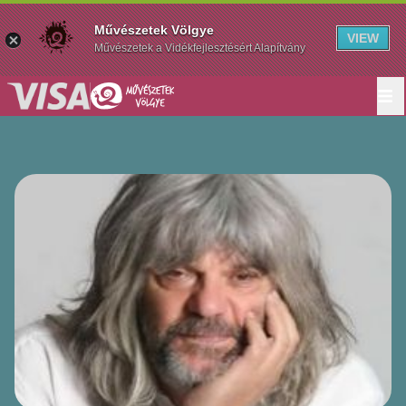
Művészetek Völgye
VIEW
Művészetek a Vidékfejlesztésért Alapítvány