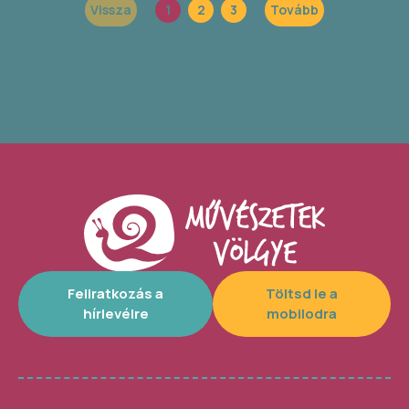
Vissza
1
2
3
Tovább
Feliratkozás a
Töltsd le a
hírlevélre
mobilodra