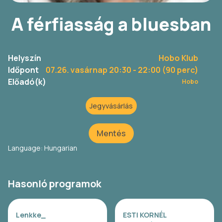
A férfiasság a bluesban
Helyszín
Hobo Klub
Időpont
07.26. vasárnap 20:30
- 22:00 (90 perc)
Előadó(k)
Hobo
Jegyvásárlás
Mentés
Language: Hungarian
Hasonló programok
Lenkke_
ESTI KORNÉL