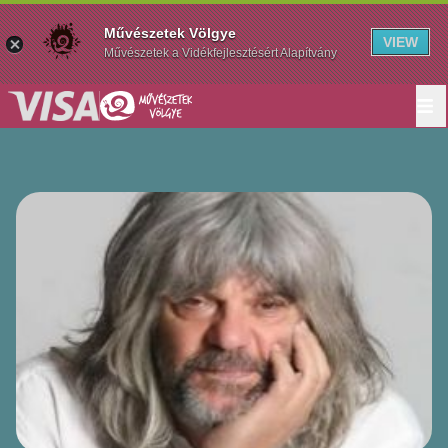
Művészetek Völgye
VIEW
Művészetek a Vidékfejlesztésért Alapítvány