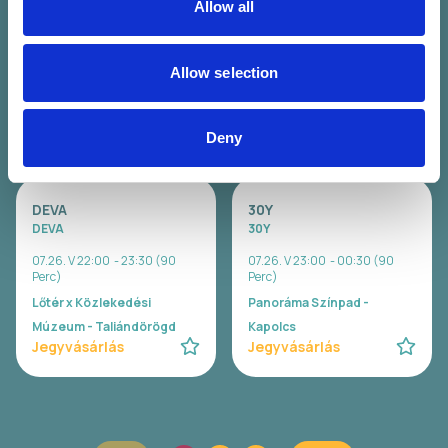
Allow all
Wavy
Carson Coma
07.26. V 20:00 - 21:00 (60
07.26. V 20:30 - 22:00 (90
Perc)
Perc)
Allow selection
Lőtér x Közlekedési
Panoráma Színpad -
Múzeum - Taliándörögd
Kapolcs
Jegyvásárlás
Jegyvásárlás
Deny
DEVA
30Y
DEVA
30Y
07.26. V 22:00 - 23:30 (90
07.26. V 23:00 - 00:30 (90
Perc)
Perc)
Lőtér x Közlekedési
Panoráma Színpad -
Múzeum - Taliándörögd
Kapolcs
Jegyvásárlás
Jegyvásárlás