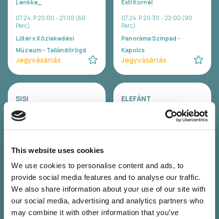
Lenkke_
Esti Kornél
07.24. P 20:00 - 21:00 (60
07.24. P 20:30 - 22:00 (90
Perc)
Perc)
Lőtér x Közlekedési
Panoráma Színpad -
Múzeum - Taliándörögd
Kapolcs
Jegyvásárlás
Jegyvásárlás
SISI
ELEFÁNT
Sisi
Elefánt
07.24. P 22:00 - 23:30 (90
07.24. P 23:00 - 00:30 (90
Perc)
Perc)
Lőtér x Közlekedési
Panoráma Színpad -
This website uses cookies
Múzeum - Taliándörögd
Kapolcs
Jegyvásárlás
Jegyvásárlás
We use cookies to personalise content and ads, to
provide social media features and to analyse our traffic.
We also share information about your use of our site with
our social media, advertising and analytics partners who
FIÚK
José González (SE)
may combine it with other information that you’ve
Fiúk
José González (SE)