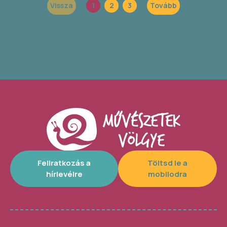
Vissza
1
2
3
Tovább
Feliratkozás a
Töltsd le a
hírlevélre
mobilodra