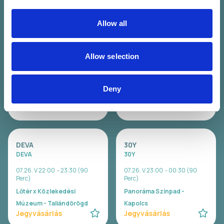
Allow all
WAVY
Carson Coma
Wavy
Carson Coma
Allow selection
07.26. V 20:00 - 21:00 (60
07.26. V 20:30 - 22:00 (90
Perc)
Perc)
Lőtér x Közlekedési
Panoráma Színpad -
Deny
Múzeum - Taliándörögd
Kapolcs
Jegyvásárlás
Jegyvásárlás
DEVA
30Y
DEVA
30Y
07.26. V 22:00 - 23:30 (90
07.26. V 23:00 - 00:30 (90
Perc)
Perc)
Lőtér x Közlekedési
Panoráma Színpad -
Múzeum - Taliándörögd
Kapolcs
Jegyvásárlás
Jegyvásárlás