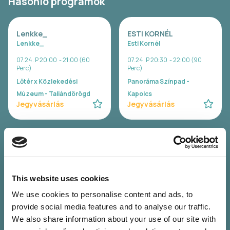
Hasonló programok
Lenkke_
ESTI KORNÉL
Lenkke_
Esti Kornél
07.24. P 20:00 - 21:00 (60
07.24. P 20:30 - 22:00 (90
Perc)
Perc)
Lőtér x Közlekedési
Panoráma Színpad -
Múzeum - Taliándörögd
Kapolcs
Jegyvásárlás
Jegyvásárlás
SISI
ELEFÁNT
Sisi
Elefánt
07.24. P 22:00 - 23:30 (90
07.24. P 23:00 - 00:30 (90
This website uses cookies
Perc)
Perc)
Lőtér x Közlekedési
Panoráma Színpad -
We use cookies to personalise content and ads, to
Múzeum - Taliándörögd
Kapolcs
provide social media features and to analyse our traffic.
Jegyvásárlás
Jegyvásárlás
We also share information about your use of our site with