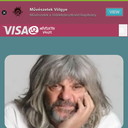
Művészetek Völgye
VIEW
Művészetek a Vidékfejlesztésért Alapítvány