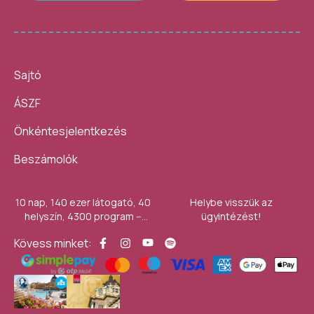
Sajtó
ÁSZF
Önkéntesjelentkezés
Beszámolók
10 nap, 140 ezer látogató, 40
Helybe visszük az
helyszín, 4300 program –
ügyintézést!
számokban így festett az idei
Kövess minket:
Művészetek Völgye