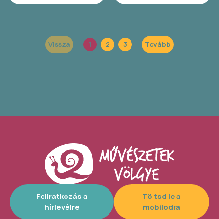
Vissza
1
2
3
Tovább
Feliratkozás a
Töltsd le a
hírlevélre
mobilodra