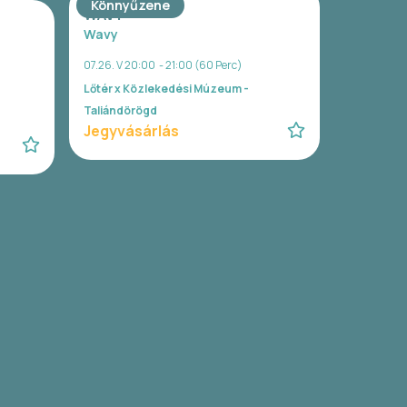
Könnyűzene
WAVY
Wavy
07.26. V 20:00 - 21:00 (60 Perc)
Lőtér x Közlekedési Múzeum -
Taliándörögd
Jegyvásárlás