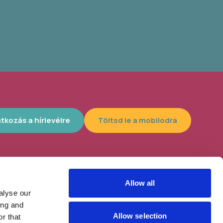
atkozás a hírlevélre
Töltsd le a mobilodra
Allow all
lyszín, 4300
Helybe visszük az ügyintézést!
alyse our
tt az idei
ing and
Allow selection
r that