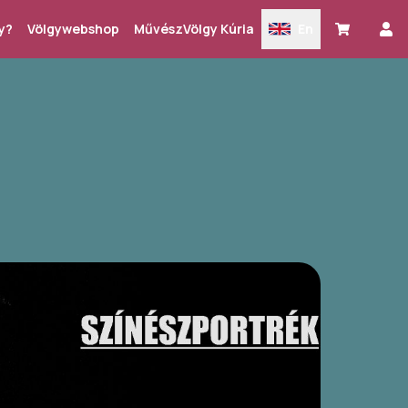
y?
Völgywebshop
MűvészVölgy Kúria
En