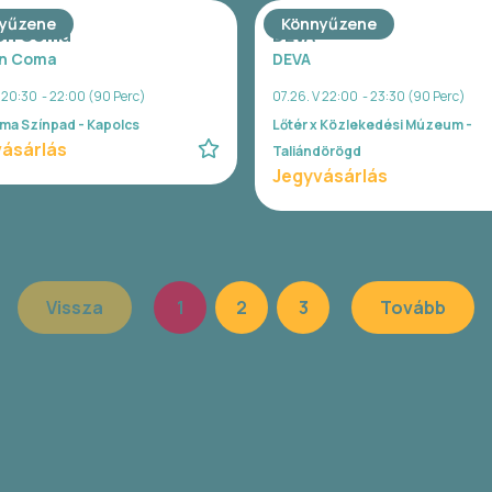
yűzene
Könnyűzene
on Coma
DEVA
n Coma
DEVA
V 20:30 - 22:00 (90 Perc)
07.26. V 22:00 - 23:30 (90 Perc)
ma Színpad - Kapolcs
Lőtér x Közlekedési Múzeum -
ásárlás
Taliándörögd
Jegyvásárlás
Vissza
1
2
3
Tovább