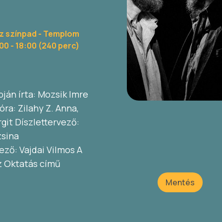
z színpad - Templom
:00
- 18:00 (240 perc)
ján írta: Mozsik Imre
ra: Zilahy Z. Anna,
git Díszlettervező:
zsina
ző: Vajdai Vilmos A
z Oktatás című
Mentés