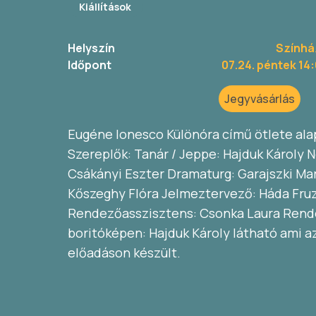
Kiállítások
Helyszín
Színhá
Időpont
07.24. péntek 14
Jegyvásárlás
Eugéne Ionesco Különóra című ötlete alap
Szereplők: Tanár / Jeppe: Hajduk Károly Nó
Csákányi Eszter Dramaturg: Garajszki Mar
Kőszeghy Flóra Jelmeztervező: Háda Fru
Rendezőasszisztens: Csonka Laura Rende
boritóképen: Hajduk Károly látható ami a
előadáson készült.