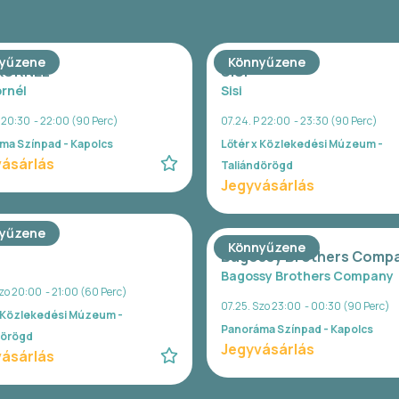
yűzene
Könnyűzene
 KORNÉL
SISI
ornél
Sisi
P 20:30 - 22:00 (90 Perc)
07.24. P 22:00 - 23:30 (90 Perc)
ma Színpad - Kapolcs
Lőtér x Közlekedési Múzeum -
ásárlás
Taliándörögd
Jegyvásárlás
yűzene
Könnyűzene
Bagossy Brothers Comp
Bagossy Brothers Company
zo 20:00 - 21:00 (60 Perc)
07.25. Szo 23:00 - 00:30 (90 Perc)
x Közlekedési Múzeum -
Panoráma Színpad - Kapolcs
dörögd
Jegyvásárlás
ásárlás