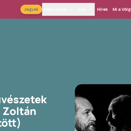
Jegyek
Helyszínek
Info
Hírek
Mi a Völg
űvészetek
. Zoltán
ött)