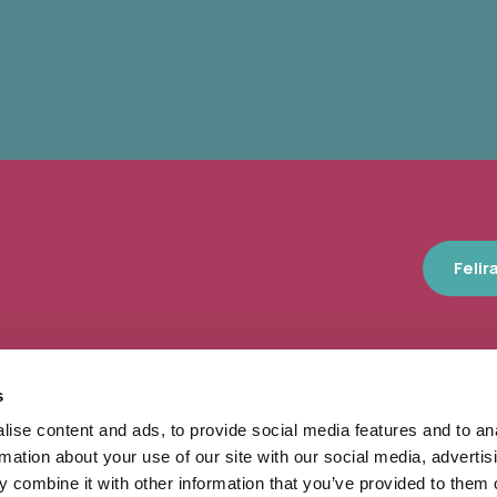
Felir
s
10 nap, 140 ezer látogató, 40 he
ise content and ads, to provide social media features and to an
program – számokban így feste
rmation about your use of our site with our social media, advertis
Művészetek Völgye
 combine it with other information that you’ve provided to them o