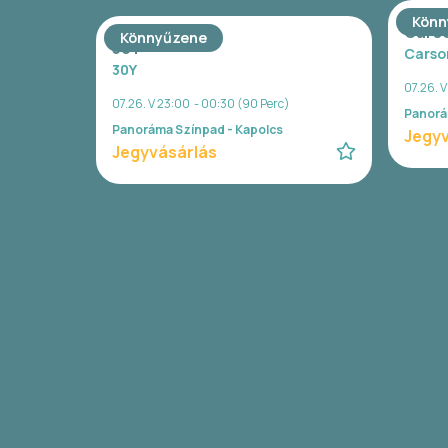
Könn
Cars
Könnyűzene
30Y
Carso
30Y
07.26. 
07.26. V 23:00 - 00:30 (90 Perc)
Panorá
Panoráma Színpad - Kapolcs
Jegyv
Jegyvásárlás