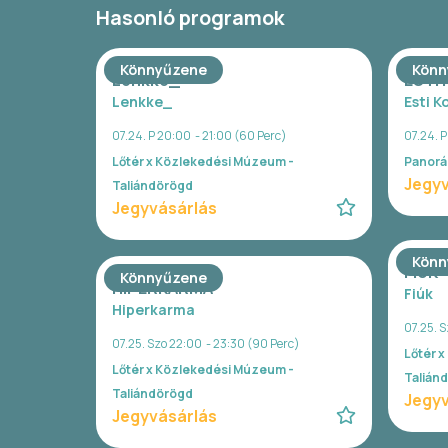
Hasonló programok
Könnyűzene
Könn
Lenkke_
ESTI
Lenkke_
Esti K
07.24. P 20:00 - 21:00 (60 Perc)
07.24. 
Lőtér x Közlekedési Múzeum -
Panorá
Jegyv
Taliándörögd
Jegyvásárlás
Könn
FIÚK
Könnyűzene
HIPERKARMA
Fiúk
Hiperkarma
07.25. S
07.25. Szo 22:00 - 23:30 (90 Perc)
Lőtér 
Lőtér x Közlekedési Múzeum -
Talián
Taliándörögd
Jegyv
Jegyvásárlás