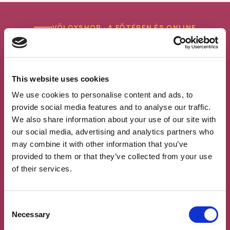
VÖLGYSHOP · A FŐTÉREN ÉS ONLINE
VölgyShop!
Vár a
This website uses cookies
Nézz körül és szerezd be a legújabb Völgyes
cuccokat!
We use cookies to personalise content and ads, to
provide social media features and to analyse our traffic.
We also share information about your use of our site with
Irány a Shop
our social media, advertising and analytics partners who
may combine it with other information that you’ve
provided to them or that they’ve collected from your use
of their services.
oversized póló
törölköző
vászontáska
6900 Ft
(gyorsan
2490 Ft
Consent
száradó) 7900 Ft
Necessary
Selection