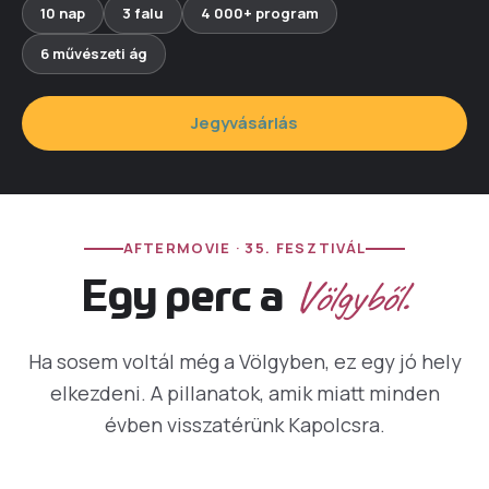
10 nap
3 falu
4 000+ program
6 művészeti ág
Jegyvásárlás
AFTERMOVIE · 35. FESZTIVÁL
Völgyből.
Egy perc a
Ha sosem voltál még a Völgyben, ez egy jó hely
elkezdeni. A pillanatok, amik miatt minden
évben visszatérünk Kapolcsra.