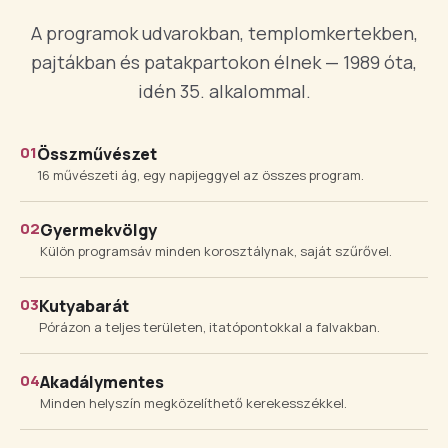
A programok udvarokban, templomkertekben,
pajtákban és patakpartokon élnek — 1989 óta,
idén 35. alkalommal.
01
Összművészet
16 művészeti ág, egy napijeggyel az összes program.
02
Gyermekvölgy
Külön programsáv minden korosztálynak, saját szűrővel.
03
Kutyabarát
Pórázon a teljes területen, itatópontokkal a falvakban.
04
Akadálymentes
Minden helyszín megközelíthető kerekesszékkel.