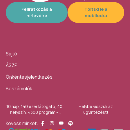
Feliratkozás a
Töltsd le a
hírlevélre
mobilodra
Sajtó
ÁSZF
Önkéntesjelentkezés
Beszámolók
10 nap, 140 ezer látogató, 40
Helybe visszük az
helyszín, 4300 program –
ügyintézést!
számokban így festett az idei
Kövess minket:
Művészetek Völgye