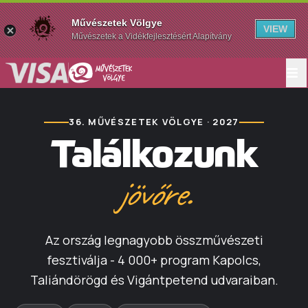
Művészetek Völgye
VIEW
Művészetek a Vidékfejlesztésért Alapítvány
36. MŰVÉSZETEK VÖLGYE · 2027
Találkozunk
jövőre.
Az ország legnagyobb összművészeti
fesztiválja - 4 000+ program Kapolcs,
Taliándörögd és Vigántpetend udvaraiban.