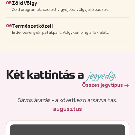
05
Zöld Völgy
Zöld programok, szelektív gyűjtés, völgyjáró buszok.
06
Természetközeli
Erdei ösvények, patakpart, Völgykemping a fák alatt.
jegyedig.
Két kattintás a
Összes jegytípus
Sávos árazás - a következő ársávváltás:
augusztus