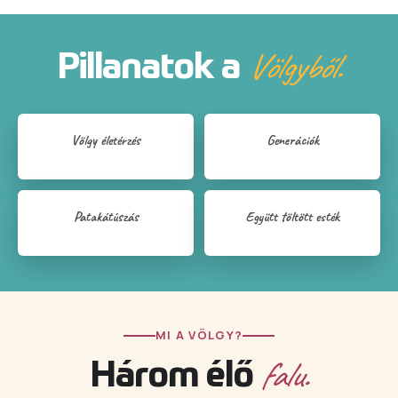
Völgyből.
Pillanatok a
Völgy életérzés
Generációk
Patakátúszás
Együtt töltött esték
MI A VÖLGY?
falu.
Három élő