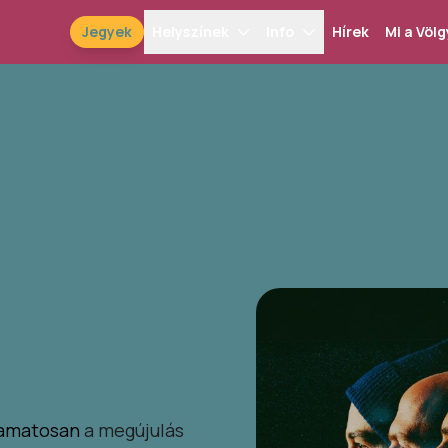
Jegyek
Helyszínek
Info
Hírek
Mi a Völg
lyamatosan
a megújulás