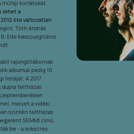
 műfaji korlátokat.
s lehet a
 2012 óta változatlan
egíró, Tóth András
h B. Ede basszusgitáros
ütt.
tabil rajongótábornak
dik albumuk pedig 10
 listáját. A 2017
 dupla teltházas
. szeptemberében
el, melyet a vidéki
ban szintén teltházas
megjelent SEMMI című
ák be - a sokezres