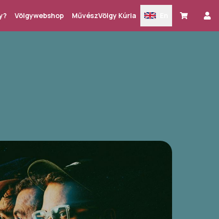
y?
Völgywebshop
MűvészVölgy Kúria
En