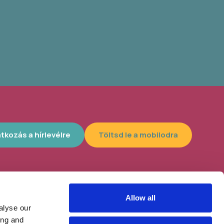
atkozás a hírlevélre
Töltsd le a mobilodra
Allow all
lyszín, 4300
Helybe visszük az ügyintézést!
alyse our
tt az idei
ing and