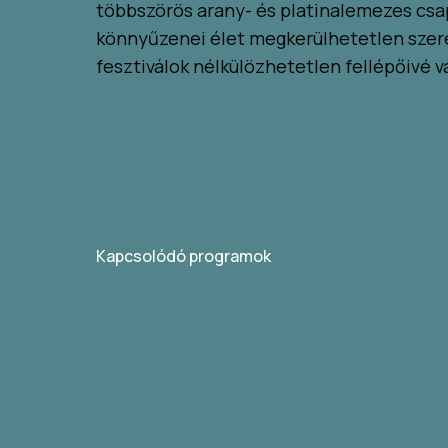
többszörös arany- és platinalemezes csa
könnyűzenei élet megkerülhetetlen szere
fesztiválok nélkülözhetetlen fellépőivé v
Kapcsolódó programok