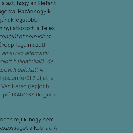
ja azt, hogy az Elefánt
ágokra. Hazánk egyik
ájának legutóbbi
 nyilatkozott: a Telex
a zenéjüket nem lehet
zőképp fogalmazott:
, amely az alternatív
lott hallgatnivaló, de
kedvelt dalokat”.
A
pszemléről 2 díjat is
 Van Harag (legjobb
replő IKAROSZ (legjobb
bban rejlik, hogy nem
 közösséget alkotnak. A