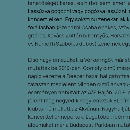
lehetőségét keresi, és hírből sem ismeri a
Lassúzva pogózni vagy pogózva lassúzni i
koncertjeiken. Egy sokszínű zenekar, akik
felállásban
(
Szendrői Csaba énekes, szöv
gitáros, Kovács Zoltán billentyűs, Horvát
és Németh Szabolcs dobos) zenélnek egy
Első nagylemezüket, a Vérkeringőt már s
mutatták be 2013-ban, Gomoly című máso
napig vezette a Deezer hazai hallgatottsági
tavaszán megjelent Minden című anyaguk
eseményen debütált az A38 Hajón. 2019
jelent meg negyedik nagylemezük EL címm
klubturné mellett az Akvárium NagyHalljá
koncerttel ünnepeltek. Legutóbbi, idén 
albumukat már a Budapest Parkban mutatt