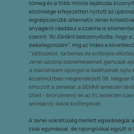
tömeg és a több milliós lejátszás bizonyít
közönsége kifejezetten nyitott az újdons
legnépszerűbb alternatív zenei kollektív
anyagáról ráadásul a szakma is elismerően
szerint
“Az Elefánt bebizonyította, hogy 
bekategorizálni”
, míg az Index a követke
“
Változatos, tartalmas és erőteljes alkotás
zenei szcéna szerelmeseinek igencsak aján
a mainstream rajongói is találhatnak rajta 
közelmúltban megrendezett 08. Magyar Kli
elhozott a zenekar, a SEMMI lemezen lévő
ötlet - bronzérem) és az EL lemezen sze
animáció) dalok kisfilmjeivel.
A zenei sokrétűség mellett egyediségük a
csak egymással, de rajongóikkal együtt is