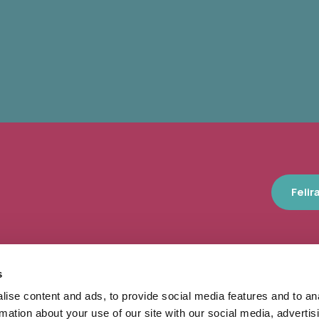
Felir
s
10 nap, 140 ezer látogató, 40 he
ise content and ads, to provide social media features and to an
program – számokban így feste
rmation about your use of our site with our social media, advertis
Művészetek Völgye