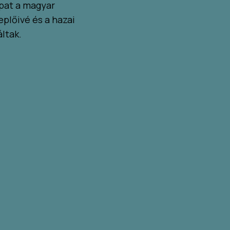
pat a magyar
plőivé és a hazai
áltak.