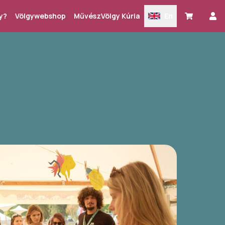
y?
Völgywebshop
MűvészVölgy Kúria
En