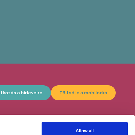
atkozás a hírlevélre
Töltsd le a mobilodra
Allow all
lyszín, 4300
Helybe visszük az ügyintézést!