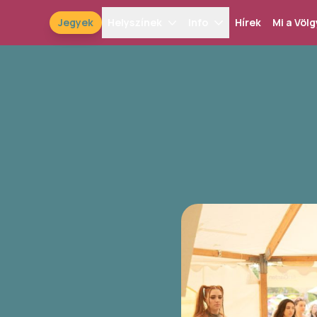
Jegyek
Helyszínek
Info
Hírek
Mi a Völg