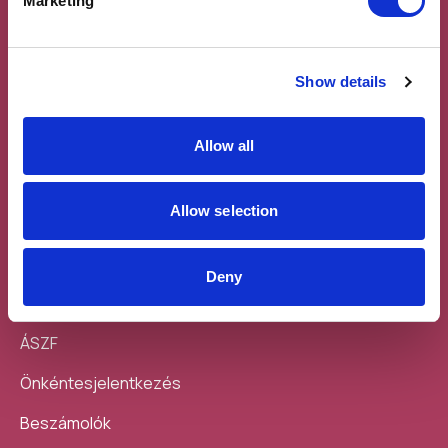
Marketing
Show details
Allow all
Feliratkozás a
Töltsd le a
hírlevélre
mobilodra
Allow selection
Deny
Sajtó
ÁSZF
Önkéntesjelentkezés
Beszámolók