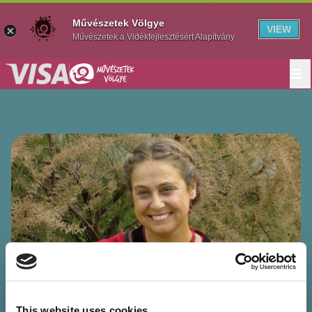
Művészetek Völgye
VIEW
Művészetek a Vidékfejlesztésért Alapítvány
This website uses cookies