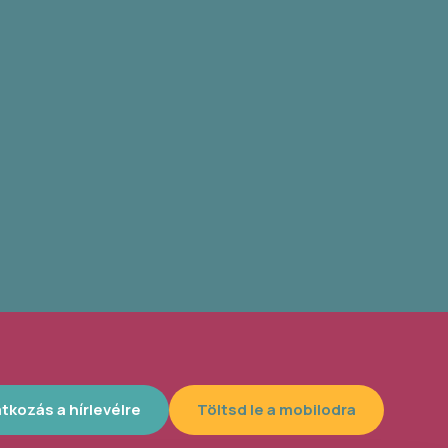
atkozás a hírlevélre
Töltsd le a mobilodra