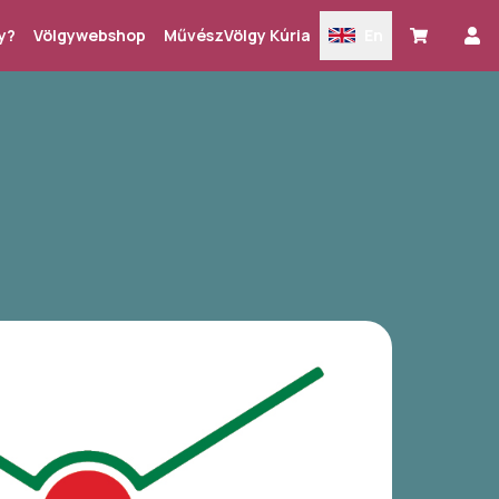
y?
Völgywebshop
MűvészVölgy Kúria
En