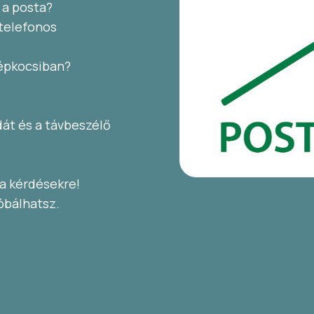
 a posta?
 telefonos
gépkocsiban?
dát és a távbeszélő
 a kérdésekre!
óbálhatsz.