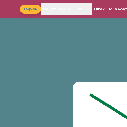
Jegyek
Helyszínek
Info
Hírek
Mi a Völg