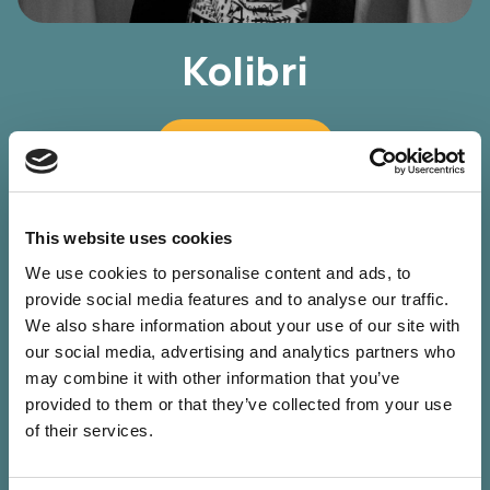
Kolibri
Előadó mentése
A Kolibri művésznév mögött Bognár András rejtőzik, aki az
elmúlt 4 évben növekvő népszerűségre tett szert a magyar
This website uses cookies
könnyűzenei- és fesztivál szcénában. Magyar nyelvű,
mélyreható dalaiban az alternative/indie műfaját keveri
We use cookies to personalise content and ads, to
elektronikus elemekkel. Célja, hogy egy intim - melankolikus
provide social media features and to analyse our traffic.
atmoszférát hozzon létre, ahol a hallgatónak lehetősége nyílik
We also share information about your use of our site with
a belső megéléseire koncentrálni - és a külvilágot hátrahagyva
- elmerülni a saját belső világában.
our social media, advertising and analytics partners who
Kolibri első, 2023-as Nagyon Jó, Nagyon Rossz, Nagyon jó c.
may combine it with other information that you’ve
nagylemeze kritikai és közönségsikert aratott és teltházas
provided to them or that they’ve collected from your use
klub koncertekhez, valamint fesztivál-színpadokhoz vezetett.
of their services.
Kolibri jegyzi a Végtelen Jövő Hajógyár Himnuszt, Hundred
Sinsel közösen adtak ki két kislemezt, valamint visszatérő
együttműködője a Wavy kollektívának is. A nagylemezt 2023