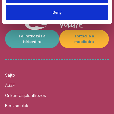
Deny
Feliratkozás a
Töltsd le a
hírlevélre
mobilodra
Sajtó
ÁSZF
Önkéntesjelentkezés
Beszámolók