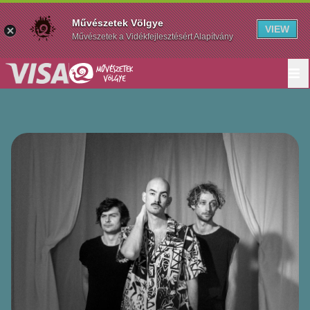
Művészetek Völgye
VIEW
Művészetek a Vidékfejlesztésért Alapítvány