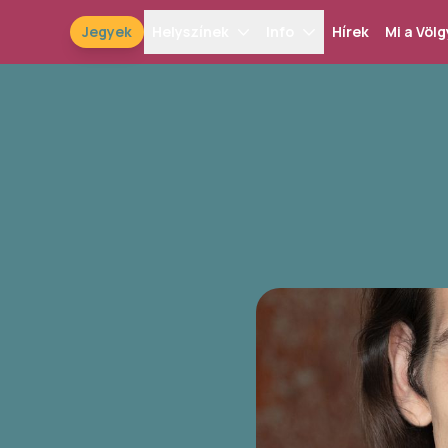
Jegyek
Helyszínek
Info
Hírek
Mi a Völg