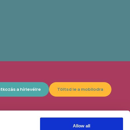
atkozás a hírlevélre
Töltsd le a mobilodra
Allow all
lyszín, 4300
Helybe visszük az ügyintézést!