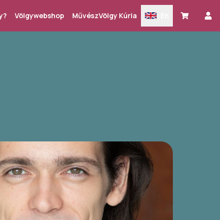
y?
Völgywebshop
MűvészVölgy Kúria
En