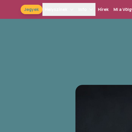
Jegyek
Helyszínek
Info
Hírek
Mi a Völg