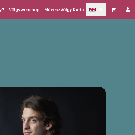
y?
Völgywebshop
MűvészVölgy Kúria
En