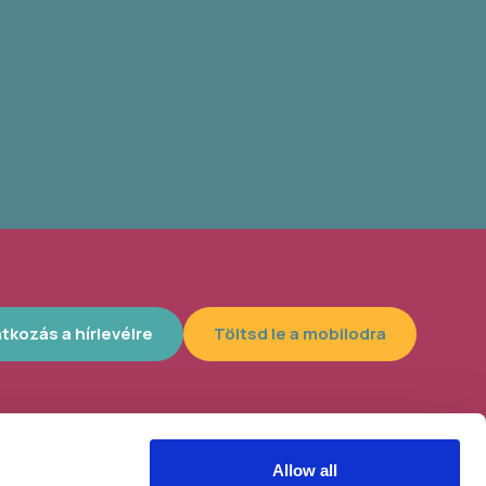
atkozás a hírlevélre
Töltsd le a mobilodra
Allow all
lyszín, 4300
Helybe visszük az ügyintézést!