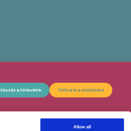
atkozás a hírlevélre
Töltsd le a mobilodra
Allow all
lyszín, 4300
Helybe visszük az ügyintézést!