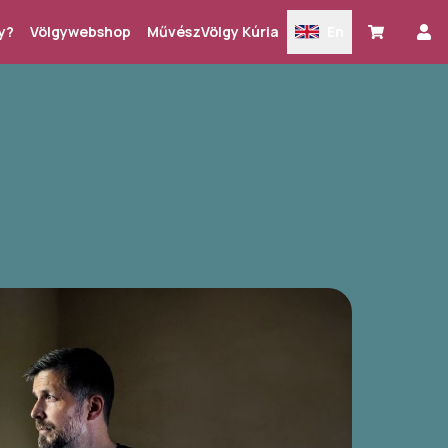
y?
Völgywebshop
MűvészVölgy Kúria
En