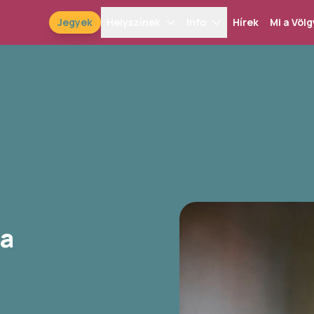
Jegyek
Helyszínek
Info
Hírek
Mi a Völg
ja