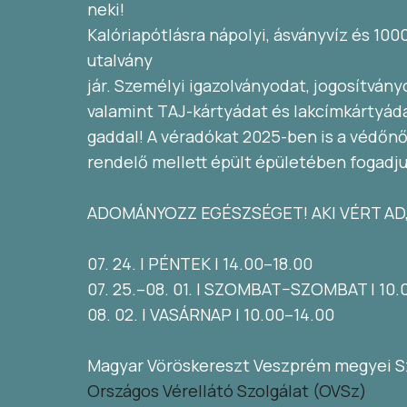
neki!
Kalóriapótlásra nápolyi, ásványvíz és 100
utalvány
jár. Személyi igazolványodat, jogosítvány
valamint TAJ-kártyádat és lakcímkártyáda
gaddal! A véradókat 2025-ben is a védőnői 
rendelő mellett épült épületében fogadju
ADOMÁNYOZZ EGÉSZSÉGET! AKI VÉRT AD,
07. 24. | PÉNTEK | 14.00–18.00
07. 25.–08. 01. | SZOMBAT–SZOMBAT | 10.
08. 02. | VASÁRNAP | 10.00–14.00
Magyar Vöröskereszt Veszprém megyei S
Országos Vérellátó Szolgálat (OVSz)