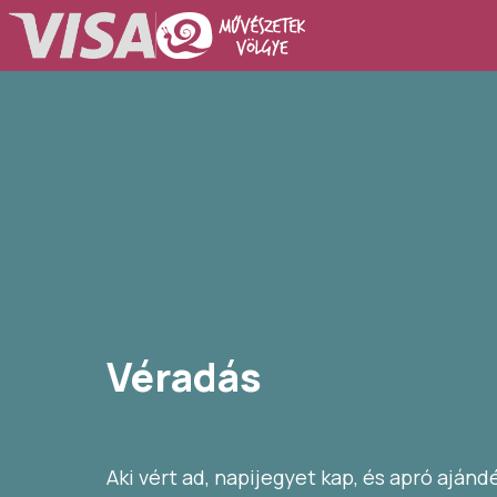
Véradás
Aki vért ad, napijegyet kap, és apró aján