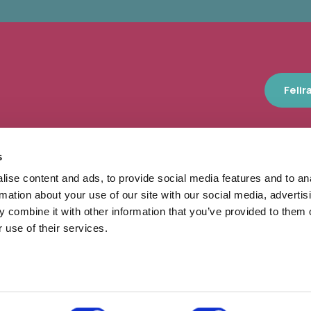
Felir
s
ise content and ads, to provide social media features and to an
10 nap, 140 ezer látogató, 40 he
rmation about your use of our site with our social media, advertis
program – számokban így feste
 combine it with other information that you’ve provided to them o
Művészetek Völgye
 use of their services.