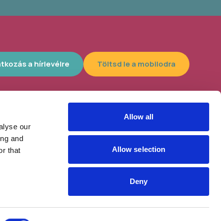
atkozás a hírlevélre
Töltsd le a mobilodra
Allow all
alyse our
lyszín, 4300
Helybe visszük az ügyintézést!
ing and
tt az idei
Allow selection
r that
Deny