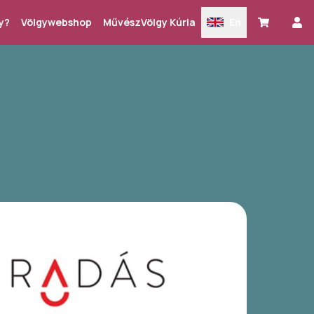
y?
Völgywebshop
MűvészVölgy Kúria
En