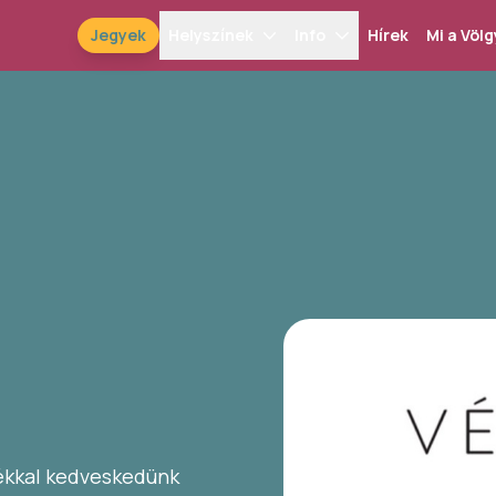
Jegyek
Helyszínek
Info
Hírek
Mi a Völg
dékkal kedveskedünk