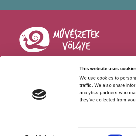
This website uses cookie
We use cookies to personal
Sajtó
traffic. We also share info
analytics partners who may
ÁSZF
they’ve collected from your
Önkéntesjelentkezés
Beszámolók
Consent