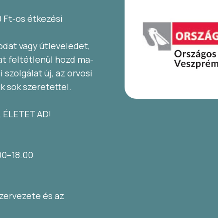
0 Ft-os étkezési
odat vagy útleveledet,
t feltétlenül hozd ma-
szolgálat új, az orvosi
k sok szeretettel.
 ÉLETET AD!
00–18.00
zervezete és az