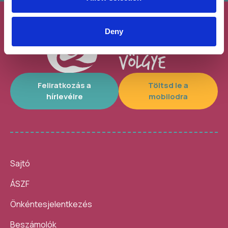
Deny
Feliratkozás a
Töltsd le a
hírlevélre
mobilodra
Sajtó
ÁSZF
Önkéntesjelentkezés
Beszámolók