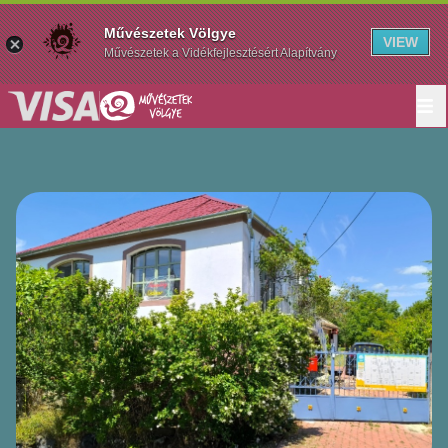
Művészetek Völgye
VIEW
Művészetek a Vidékfejlesztésért Alapítvány