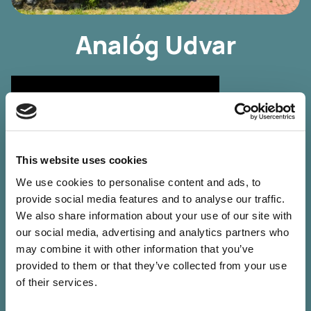
Analóg Udvar
This website uses cookies
We use cookies to personalise content and ads, to
provide social media features and to analyse our traffic.
Cím: Táncsics utca 6.
We also share information about your use of our site with
Az „analóg” nemcsak hagyományos „filmes” fotózást jelent az
our social media, advertising and analytics partners who
Analóg Udvarban, hanem tágabban értelmezve „hasonlót”,
may combine it with other information that you’ve
hasonlóságot is – a szó eredeti jelentésének megfelelően.
provided to them or that they’ve collected from your use
Napközben a fény és a fotográfia segítségével, különféle
of their services.
technikák kipróbálásával keressük együtt a „hasonlót”
bennünk, magunk és környezetünk leképezésében.