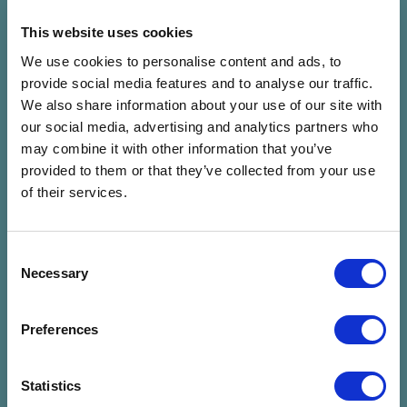
This website uses cookies
Gástya-árok
We use cookies to personalise content and ads, to
provide social media features and to analyse our traffic.
We also share information about your use of our site with
our social media, advertising and analytics partners who
may combine it with other information that you’ve
Kapcsolódó programok
provided to them or that they’ve collected from your use
of their services.
Válassz dátumot
Consent
Válassz időpontot
Necessary
Selection
Preferences
Statistics