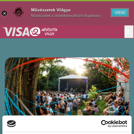
Művészetek Völgye
VIEW
Művészetek a Vidékfejlesztésért Alapítvány