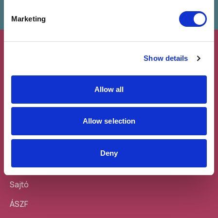
Marketing
Show details
Allow all
Feliratkozás a
Töltsd le a
hírlevélre
mobilodra
Allow selection
Deny
Sajtó
ÁSZF