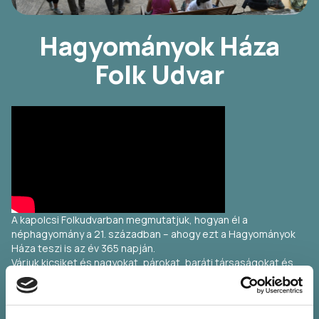
Hagyományok Háza
Folk Udvar
A kapolcsi Folkudvarban megmutatjuk, hogyan él a
néphagyomány a 21. században – ahogy ezt a Hagyományok
Háza teszi is az év 365 napján.
Várjuk kicsiket és nagyokat, párokat, baráti társaságokat és
társaságra vágyókat reggeltől hajnalig kézműveskedni,
gyógyfüvekről és népi gasztronómiáról tanulni, mesét
hallgatni, bábelőadást nézni, táncolni, énekelni, játszani,