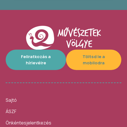
Feliratkozás a
Töltsd le a
hírlevélre
mobilodra
Sajtó
ÁSZF
Önkéntesjelentkezés