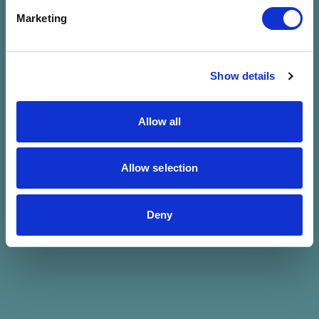
Marketing
Énektanárok – Szabó Annamária (07.24-28) és Kásler
Magdolna (07.29.-08.02.)
Szakmai felelős: Hont Angéla
Show details
Kapcsolódó programok
Allow all
Válassz dátumot
Allow selection
Válassz időpontot
Deny