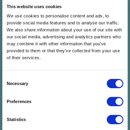
beszélgetni.
This website uses cookies
Nem feledkezünk el Kallós Zoltán erdélyi néprajzgyűjtő
We use cookies to personalise content and ads, to
születésének 100. évfordulójáról sem – a Folkduvarban
provide social media features and to analyse our traffic.
biztosan felcsendülnek idén kedves dalai, zenéi.
We also share information about your use of our site with
Kacagva, izzadva botladozva, elmélyülten belemerülve,
our social media, advertising and analytics partners who
hajnalban világmegváltósan te is részese lehetsz a népzene,
may combine it with other information that you’ve
néptánc, népi kézművesség és népmesék varázslatos
provided to them or that they’ve collected from your use
világának, csak térj be a kapun!
of their services.
Az udvar házigazdái:
Kézműves foglalkozások – Csiki Család Kézműves Műhelye és
Consent
a Barkó Kézműves Egyesület
Necessary
Selection
Házigazda zenekarok – Duhaj zenekar (07. 24-28), Üver
zenekar (07.29-08.02.)
Preferences
Tánctanárok – Számfira Nagy Zita – Számfira Máté és Jávor
Kata – Farkas László Berci (07.24-28), valamint Csécsi Katalin
Statistics
és Szvinyuk Sándor és Kásler Magdi és Demarcsek Dániel
(07.29-08.02.)