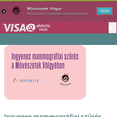
Művészetek Völgye
VIEW
Művészetek a Vidékfejlesztésért Alapítvány
Ingyenes mammográfiai szűrés