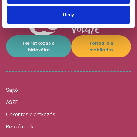
Deny
Feliratkozás a
Töltsd le a
hírlevélre
mobilodra
Sajtó
ÁSZF
Önkéntesjelentkezés
Beszámolók