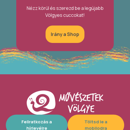
Nézz körül és szerezd be a legújabb
Völgyes cuccokat!
Irány a Shop
Feliratkozás a
Töltsd le a
hírlevélre
mobilodra