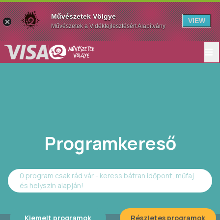
Művészetek Völgye
VIEW
Művészetek a Vidékfejlesztésért Alapítvány
Programkereső
0 program csak rád vár - keress bátran időpont, műfaj
és helyszín alapján!
Kiemelt programok
Részletes programok