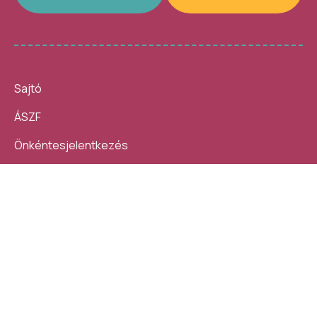
Sajtó
ÁSZF
Önkéntesjelentkezés
Beszámolók
10 nap, 140 ezer látogató, 40
Helybe visszük az
helyszín, 4300 program –
ügyintézést!
számokban így festett az idei
Kövess minket:
Művészetek Völgye