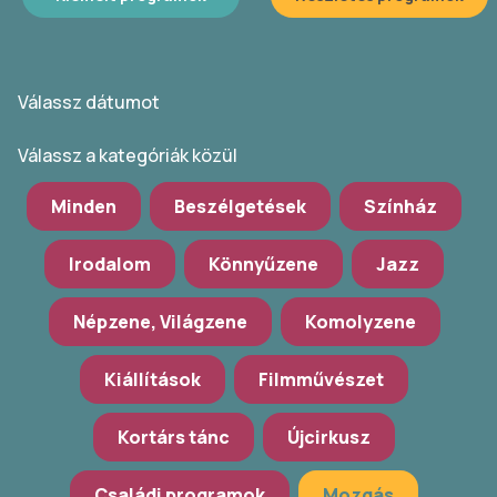
Válassz dátumot
Válassz a kategóriák közül
Minden
Beszélgetések
Színház
Irodalom
Könnyűzene
Jazz
Népzene, Világzene
Komolyzene
Kiállítások
Filmművészet
Kortárs tánc
Újcirkusz
Családi programok
Mozgás