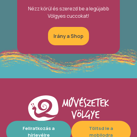
Nézz körül és szerezd be a legújabb
Völgyes cuccokat!
Irány a Shop
Feliratkozás a
Töltsd le a
hírlevélre
mobilodra