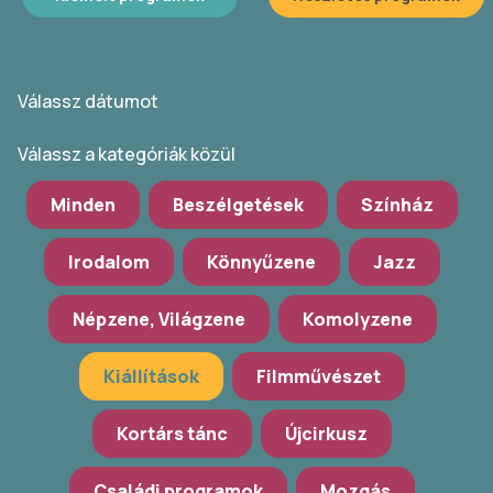
Válassz dátumot
Válassz a kategóriák közül
Minden
Beszélgetések
Színház
Irodalom
Könnyűzene
Jazz
Népzene, Világzene
Komolyzene
Kiállítások
Filmművészet
Kortárs tánc
Újcirkusz
Családi programok
Mozgás