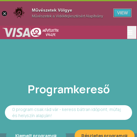
Művészetek Völgye
VIEW
Művészetek a Vidékfejlesztésért Alapítvány
Programkereső
0 program csak rád vár - keress bátran időpont, műfaj
és helyszín alapján!
Kiemelt programok
Részletes programok