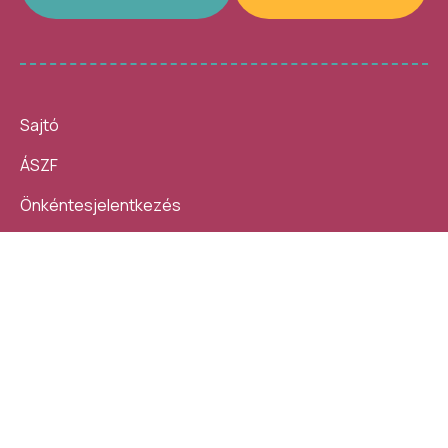
Sajtó
ÁSZF
Önkéntesjelentkezés
Beszámolók
10 nap, 140 ezer látogató, 40
Helybe visszük az
helyszín, 4300 program –
ügyintézést!
számokban így festett az idei
Kövess minket:
Művészetek Völgye