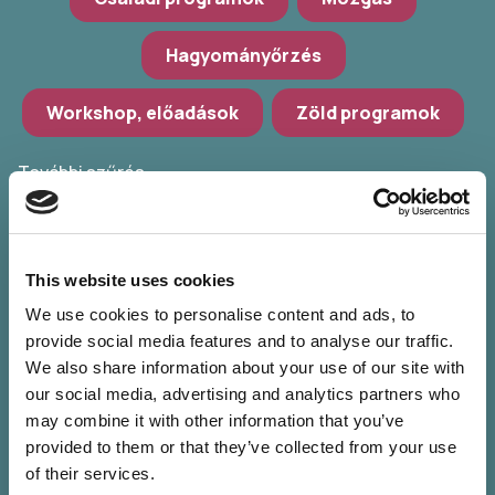
Hagyományőrzés
Workshop, előadások
Zöld programok
További szűrés
Válassz települést
POKET Zsebkönyvek Udvara
This website uses cookies
We use cookies to personalise content and ads, to
Válassz időpontot
provide social media features and to analyse our traffic.
We also share information about your use of our site with
Szűrők törlése
our social media, advertising and analytics partners who
may combine it with other information that you’ve
provided to them or that they’ve collected from your use
of their services.