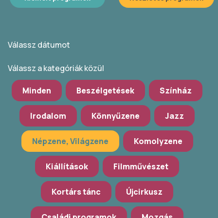
Válassz dátumot
Válassz a kategóriák közül
Minden
Beszélgetések
Színház
Irodalom
Könnyűzene
Jazz
Népzene, Világzene
Komolyzene
Kiállítások
Filmművészet
Kortárs tánc
Újcirkusz
Családi programok
Mozgás