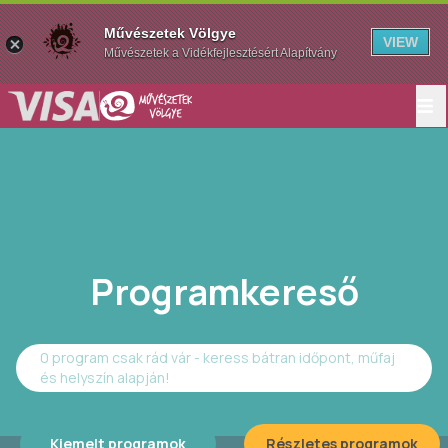
Művészetek Völgye
VIEW
Művészetek a Vidékfejlesztésért Alapítvány
Programkereső
0 program csak rád vár - keress bátran időpont, műfaj
és helyszín alapján!
Kiemelt programok
Részletes programok