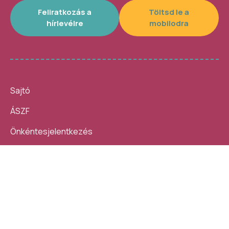
Feliratkozás a
Töltsd le a
hírlevélre
mobilodra
Sajtó
ÁSZF
Önkéntesjelentkezés
Beszámolók
10 nap, 140 ezer látogató, 40
Helybe visszük az
helyszín, 4300 program –
ügyintézést!
számokban így festett az idei
Kövess minket:
Művészetek Völgye