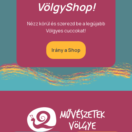
VölgyShop!
Nézz körül és szerezd be a legújabb
Völgyes cuccokat!
Irány a Shop