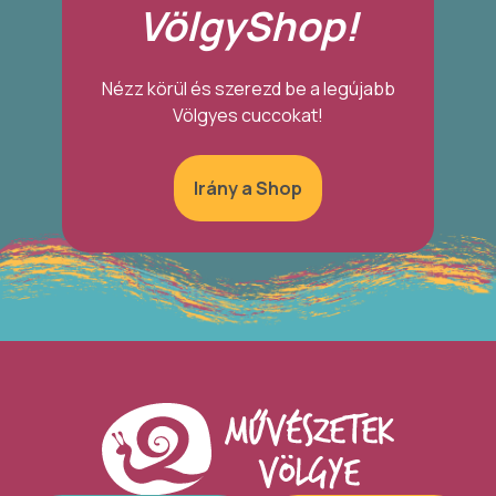
VölgyShop!
Nézz körül és szerezd be a legújabb
Völgyes cuccokat!
Irány a Shop