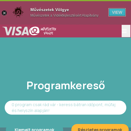
Művészetek Völgye
VIEW
Művészetek a Vidékfejlesztésért Alapítvány
Programkereső
0 program csak rád vár - keress bátran időpont, műfaj
és helyszín alapján!
Kiemelt programok
Részletes programok