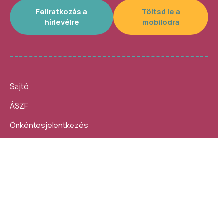
Feliratkozás a
Töltsd le a
hírlevélre
mobilodra
Sajtó
ÁSZF
Önkéntesjelentkezés
Beszámolók
10 nap, 140 ezer látogató, 40
Helybe visszük az
helyszín, 4300 program –
ügyintézést!
számokban így festett az idei
Kövess minket:
Művészetek Völgye