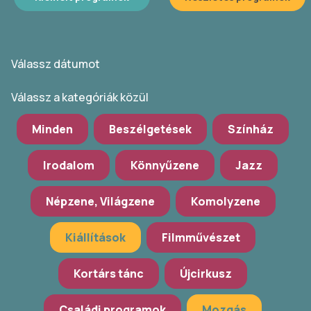
Válassz dátumot
Válassz a kategóriák közül
Minden
Beszélgetések
Színház
Irodalom
Könnyűzene
Jazz
Népzene, Világzene
Komolyzene
Kiállítások
Filmművészet
Kortárs tánc
Újcirkusz
Családi programok
Mozgás