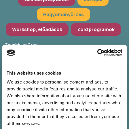
Hagyományőrzés
Workshop, előadások
Zöld programok
További szűrés
Válassz települést
POKET Zsebkönyvek Udvara
This website uses cookies
We use cookies to personalise content and ads, to
Válassz időpontot
provide social media features and to analyse our traffic.
We also share information about your use of our site with
Szűrők törlése
our social media, advertising and analytics partners who
may combine it with other information that you’ve
provided to them or that they’ve collected from your use
of their services.