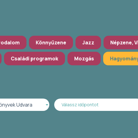
rodalom
Könnyűzene
Jazz
Népzene, V
Családi programok
Mozgás
Hagyomány
önyvek Udvara
Válassz időpontot