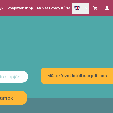
y?
Völgywebshop
MűvészVölgy Kúria
En
Műsorfüzet letöltése pdf-ben
ín alapján!
ramok