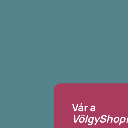
Vár a
VölgyShop