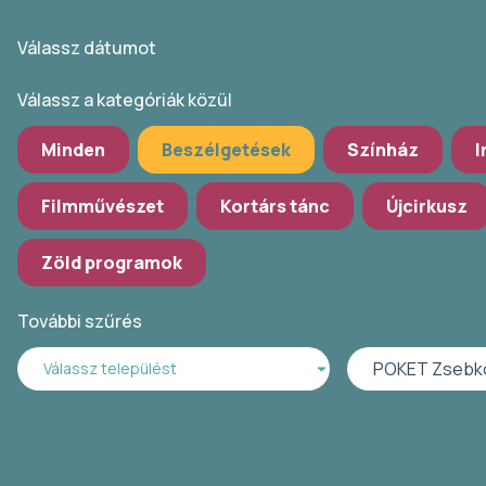
Válassz dátumot
Válassz a kategóriák közül
Minden
Beszélgetések
Színház
I
Filmművészet
Kortárs tánc
Újcirkusz
Zöld programok
További szűrés
POKET Zsebk
Válassz települést