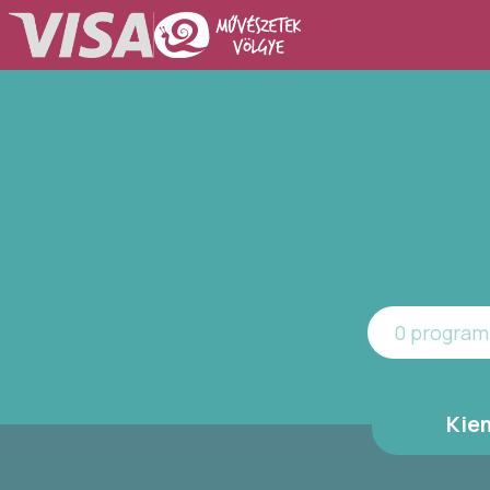
0 program 
Kie