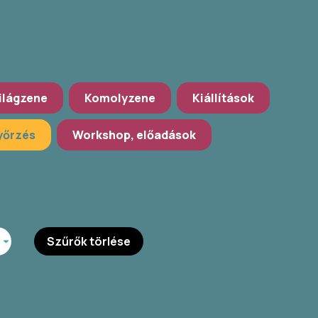
ilágzene
Komolyzene
Kiállítások
őrzés
Workshop, előadások
Szűrők törlése