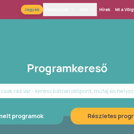
Jegyek
Helyszínek
Info
Hírek
Mi a Völg
Programkereső
csak rád vár - keress bátran időpont, műfaj és helysz
melt programok
Részletes prog