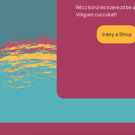
Nézz körül és szerezd be 
Völgyes cuccokat!
Irány a Shop