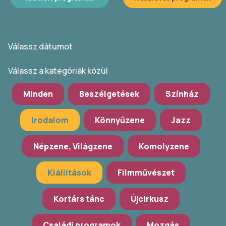
Válassz dátumot
Válassz a kategóriák közül
Minden
Beszélgetések
Színház
Irodalom
Könnyűzene
Jazz
Népzene, Világzene
Komolyzene
Kiállítások
Filmművészet
Kortárs tánc
Újcirkusz
Családi programok
Mozgás