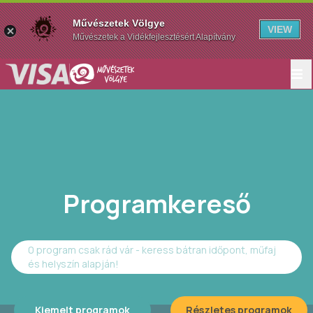
Művészetek Völgye
VIEW
Művészetek a Vidékfejlesztésért Alapítvány
Programkereső
0 program csak rád vár - keress bátran időpont, műfaj
és helyszín alapján!
Kiemelt programok
Részletes programok