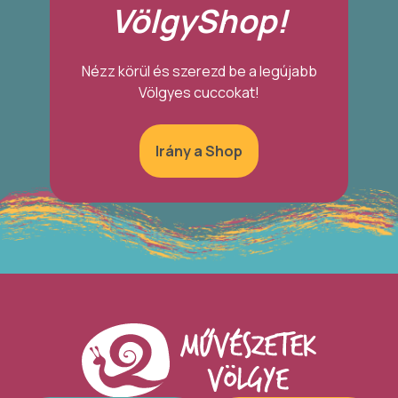
VölgyShop!
Nézz körül és szerezd be a legújabb
Völgyes cuccokat!
Irány a Shop