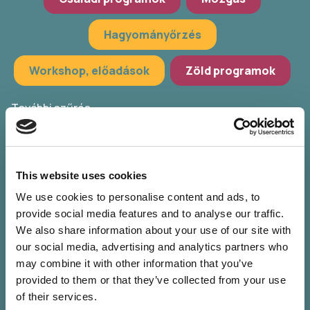
Hagyományőrzés
Workshop, előadások
Zöld programok
További szűrés
Válassz települést
POKET Zsebkönyvek Udvara
This website uses cookies
We use cookies to personalise content and ads, to
Válassz időpontot
provide social media features and to analyse our traffic.
We also share information about your use of our site with
Szűrők törlése
our social media, advertising and analytics partners who
may combine it with other information that you’ve
provided to them or that they’ve collected from your use
of their services.