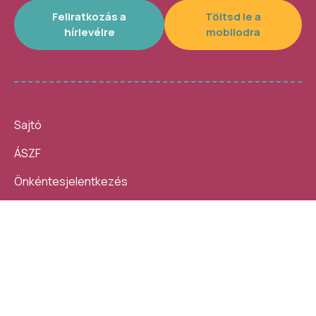
Feliratkozás a
Töltsd le a
hírlevélre
mobilodra
Sajtó
ÁSZF
Önkéntesjelentkezés
Beszámolók
10 nap, 140 ezer látogató, 40
Helybe visszük az
helyszín, 4300 program –
ügyintézést!
számokban így festett az idei
Kövess minket:
Művészetek Völgye