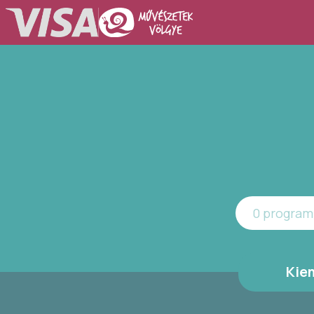
0 program 
Kie