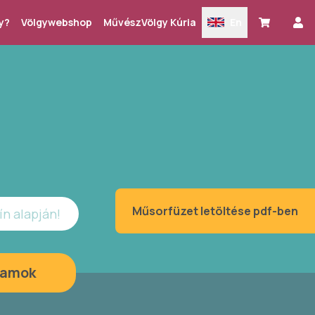
y?
Völgywebshop
MűvészVölgy Kúria
En
Műsorfüzet letöltése pdf-ben
ín alapján!
ramok