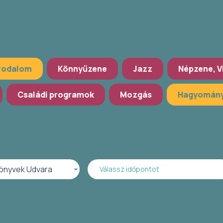
rodalom
Könnyűzene
Jazz
Népzene, V
Családi programok
Mozgás
Hagyomány
önyvek Udvara
Válassz időpontot