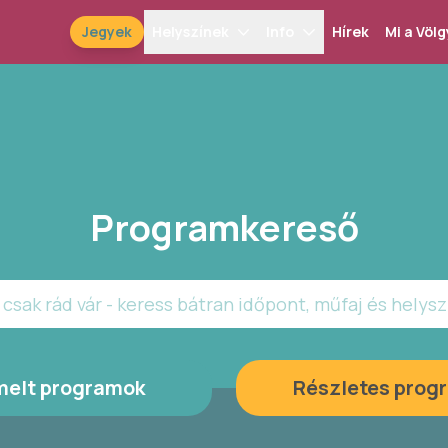
Jegyek
Helyszínek
Info
Hírek
Mi a Völg
Programkereső
csak rád vár - keress bátran időpont, műfaj és helysz
melt programok
Részletes prog