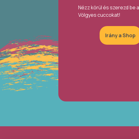
Nézz körül és szerezd be 
Völgyes cuccokat!
Irány a Shop