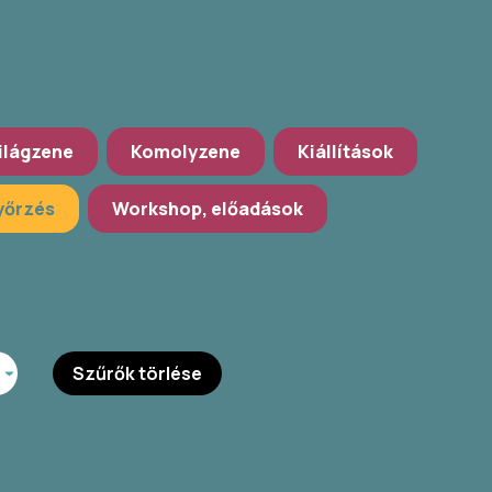
ilágzene
Komolyzene
Kiállítások
őrzés
Workshop, előadások
Szűrők törlése