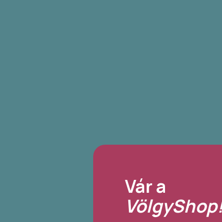
Vár a
VölgyShop