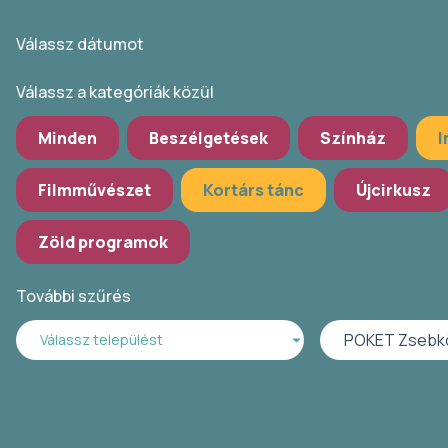
Válassz dátumot
Válassz a kategóriák közül
Minden
Beszélgetések
Színház
I
Filmművészet
Kortárs tánc
Újcirkusz
Zöld programok
További szűrés
POKET Zsebk
Válassz települést