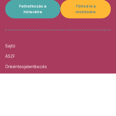
Feliratkozás a
Töltsd le a
hírlevélre
mobilodra
Sajtó
ÁSZF
Önkéntesjelentkezés
Beszámolók
10 nap, 140 ezer látogató, 40
Helybe visszük az
helyszín, 4300 program –
ügyintézést!
számokban így festett az idei
Kövess minket:
Művészetek Völgye