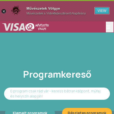
Művészetek Völgye
VIEW
Művészetek a Vidékfejlesztésért Alapítvány
Programkereső
0 program csak rád vár - keress bátran időpont, műfaj
és helyszín alapján!
Kiemelt programok
Részletes programok