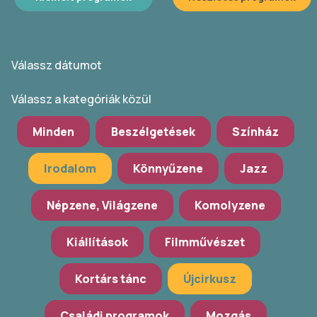
Válassz dátumot
Válassz a kategóriák közül
Minden
Beszélgetések
Színház
Irodalom
Könnyűzene
Jazz
Népzene, Világzene
Komolyzene
Kiállítások
Filmművészet
Kortárs tánc
Újcirkusz
Családi programok
Mozgás