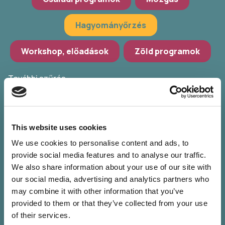
Hagyományőrzés
Workshop, előadások
Zöld programok
További szűrés
Válassz települést
POKET Zsebkönyvek Udvara
This website uses cookies
We use cookies to personalise content and ads, to
Válassz időpontot
provide social media features and to analyse our traffic.
We also share information about your use of our site with
Szűrők törlése
our social media, advertising and analytics partners who
may combine it with other information that you’ve
provided to them or that they’ve collected from your use
of their services.