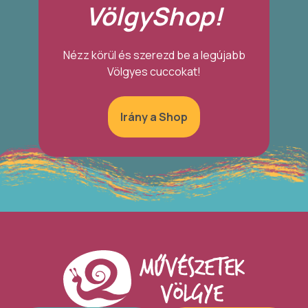
VölgyShop!
Nézz körül és szerezd be a legújabb
Völgyes cuccokat!
Irány a Shop