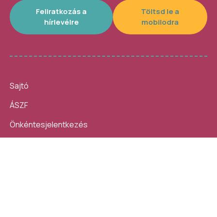
Feliratkozás a
Töltsd le a
hírlevélre
mobilodra
Sajtó
ÁSZF
Önkéntesjelentkezés
Beszámolók
10 nap, 140 ezer látogató, 40
Helybe visszük az
helyszín, 4300 program –
ügyintézést!
számokban így festett az idei
Kövess minket:
Művészetek Völgye