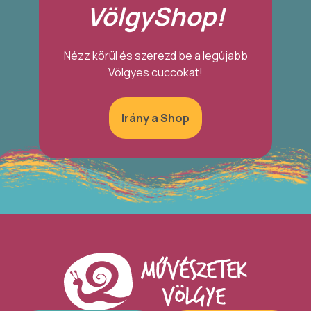
VölgyShop!
Nézz körül és szerezd be a legújabb
Völgyes cuccokat!
Irány a Shop