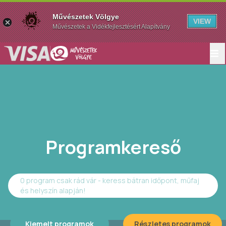
Művészetek Völgye
VIEW
Művészetek a Vidékfejlesztésért Alapítvány
Programkereső
0 program csak rád vár - keress bátran időpont, műfaj
és helyszín alapján!
Kiemelt programok
Részletes programok