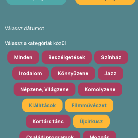
Válassz dátumot
Válassz a kategóriák közül
Minden
Beszélgetések
Színház
Irodalom
Könnyűzene
Jazz
Népzene, Világzene
Komolyzene
Kiállítások
Filmművészet
Kortárs tánc
Újcirkusz
Családi programok
Mozgás