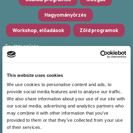
Hagyományőrzés
Workshop, előadások
Zöld programok
További szűrés
Válassz települést
POKET Zsebkönyvek Udvara
This website uses cookies
We use cookies to personalise content and ads, to
Válassz időpontot
provide social media features and to analyse our traffic.
We also share information about your use of our site with
Szűrők törlése
our social media, advertising and analytics partners who
may combine it with other information that you’ve
provided to them or that they’ve collected from your use
of their services.