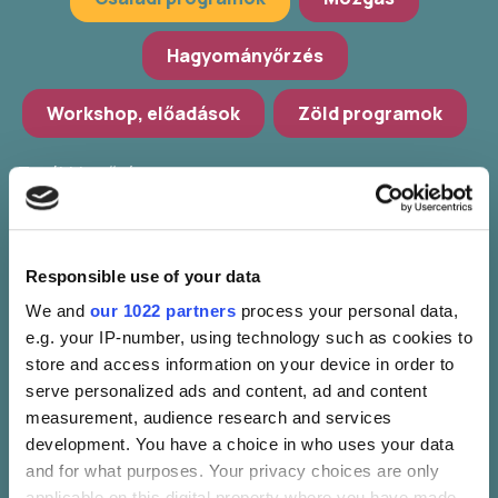
Hagyományőrzés
Workshop, előadások
Zöld programok
További szűrés
Válassz települést
Responsible use of your data
POKET Zsebkönyvek Udvara
We and
our 1022 partners
process your personal data,
Válassz időpontot
e.g. your IP-number, using technology such as cookies to
store and access information on your device in order to
serve personalized ads and content, ad and content
Szűrők törlése
measurement, audience research and services
development. You have a choice in who uses your data
and for what purposes. Your privacy choices are only
applicable on this digital property where you have made