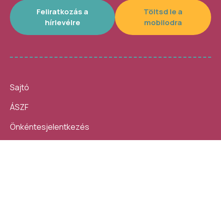
Feliratkozás a
Töltsd le a
hírlevélre
mobilodra
Sajtó
ÁSZF
Önkéntesjelentkezés
Beszámolók
10 nap, 140 ezer látogató, 40
Helybe visszük az
helyszín, 4300 program –
ügyintézést!
számokban így festett az idei
Kövess minket:
Művészetek Völgye