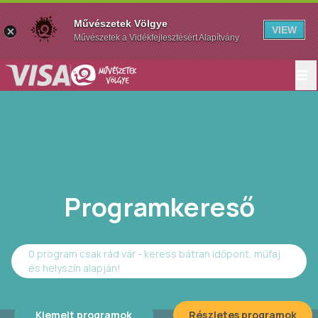
Művészetek Völgye
VIEW
Művészetek a Vidékfejlesztésért Alapítvány
Programkereső
0 program csak rád vár - keress bátran időpont, műfaj
és helyszín alapján!
Kiemelt programok
Részletes programok