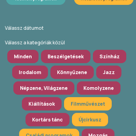
Válassz dátumot
Válassz a kategóriák közül
Minden
Beszélgetések
Színház
Irodalom
Könnyűzene
Jazz
Népzene, Világzene
Komolyzene
Kiállítások
Filmművészet
Kortárs tánc
Újcirkusz
Családi programok
Mozgás