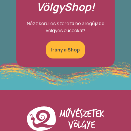
VölgyShop!
Nézz körül és szerezd be a legújabb
Völgyes cuccokat!
Irány a Shop