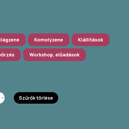
ilágzene
Komolyzene
Kiállítások
őrzés
Workshop, előadások
Szűrők törlése