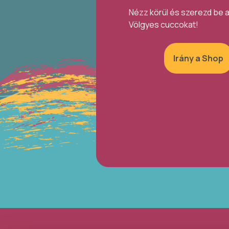
Nézz körül és szerezd be 
Völgyes cuccokat!
Irány a Shop