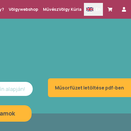
y?
Völgywebshop
MűvészVölgy Kúria
En
Műsorfüzet letöltése pdf-ben
ín alapján!
ramok