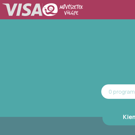
0 program 
Kie