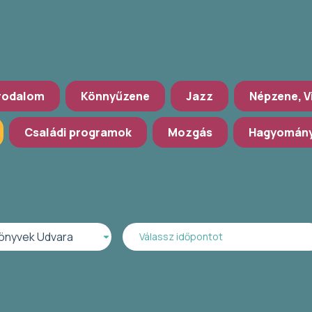
rodalom
Könnyűzene
Jazz
Népzene, V
Családi programok
Mozgás
Hagyomány
önyvek Udvara
Válassz időpontot