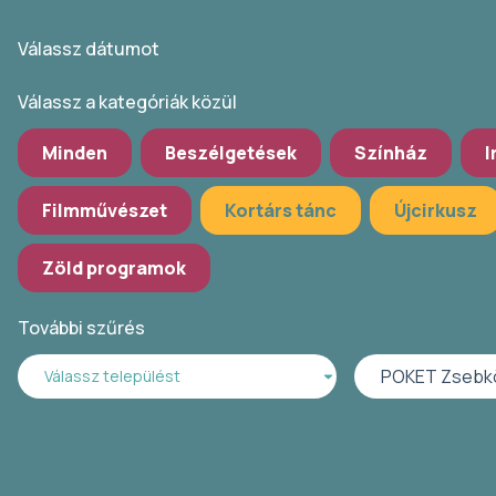
Válassz dátumot
Válassz a kategóriák közül
Minden
Beszélgetések
Színház
I
Filmművészet
Kortárs tánc
Újcirkusz
Zöld programok
További szűrés
POKET Zsebk
Válassz települést