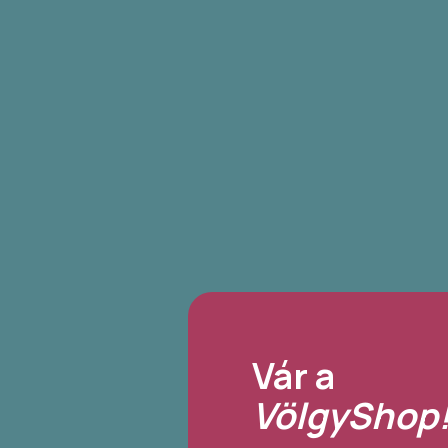
Vár a
VölgyShop