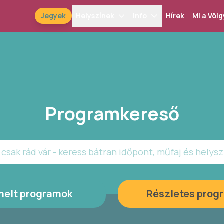
Jegyek
Helyszínek
Info
Hírek
Mi a Völg
Programkereső
csak rád vár - keress bátran időpont, műfaj és helysz
melt programok
Részletes prog