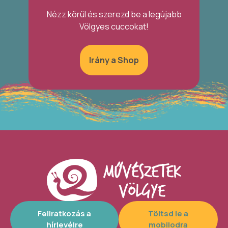
Nézz körül és szerezd be a legújabb
Völgyes cuccokat!
Irány a Shop
Feliratkozás a
Töltsd le a
hírlevélre
mobilodra