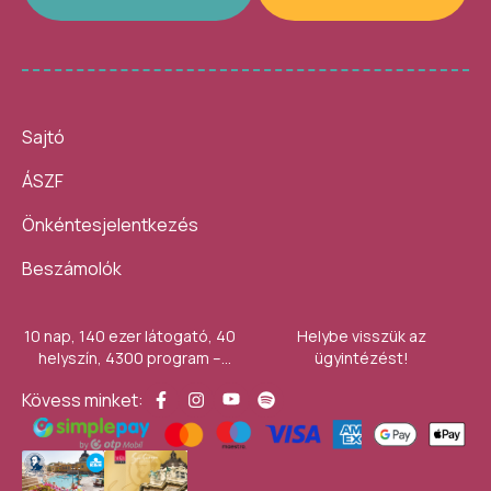
Sajtó
ÁSZF
Önkéntesjelentkezés
Beszámolók
10 nap, 140 ezer látogató, 40
Helybe visszük az
helyszín, 4300 program –
ügyintézést!
számokban így festett az idei
Kövess minket:
Művészetek Völgye