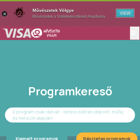
Művészetek Völgye
VIEW
Művészetek a Vidékfejlesztésért Alapítvány
Programkereső
0 program csak rád vár - keress bátran időpont, műfaj
és helyszín alapján!
Kiemelt programok
Részletes programok