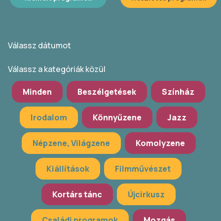
Válassz dátumot
Válassz a kategóriák közül
Minden
Beszélgetések
Színház
Irodalom
Könnyűzene
Jazz
Népzene, Világzene
Komolyzene
Kiállítások
Filmművészet
Kortárs tánc
Újcirkusz
Családi programok
Mozgás