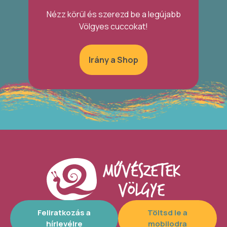
Nézz körül és szerezd be a legújabb
Völgyes cuccokat!
Irány a Shop
Feliratkozás a
Töltsd le a
hírlevélre
mobilodra