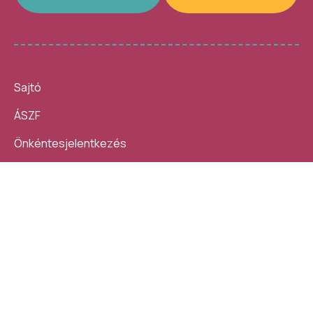
Sajtó
ÁSZF
Önkéntesjelentkezés
Beszámolók
10 nap, 140 ezer látogató, 40
Helybe visszük az
helyszín, 4300 program –
ügyintézést!
számokban így festett az idei
Kövess minket:
Művészetek Völgye