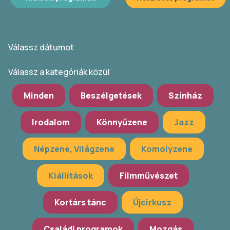
Válassz dátumot
Válassz a kategóriák közül
Minden
Beszélgetések
Színház
Irodalom
Könnyűzene
Jazz
Népzene, Világzene
Komolyzene
Kiállítások
Filmművészet
Kortárs tánc
Újcirkusz
Családi programok
Mozgás