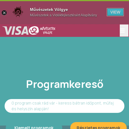
Művészetek Völgye
VIEW
Művészetek a Vidékfejlesztésért Alapítvány
Programkereső
0 program csak rád vár - keress bátran időpont, műfaj
és helyszín alapján!
Kiemelt programok
Részletes programok