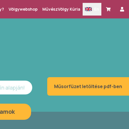
y?
Völgywebshop
MűvészVölgy Kúria
En
Műsorfüzet letöltése pdf-ben
ín alapján!
ramok