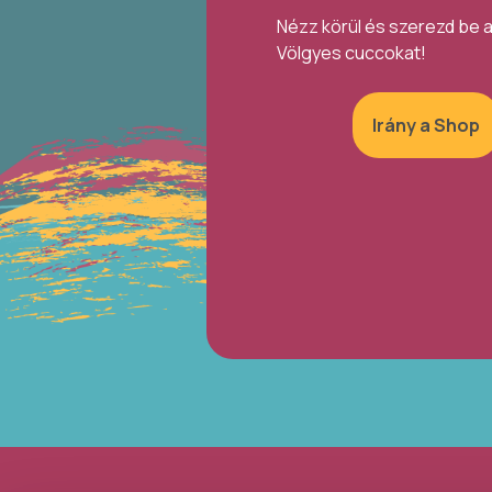
Nézz körül és szerezd be 
Völgyes cuccokat!
Irány a Shop