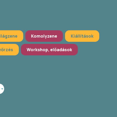
ilágzene
Komolyzene
Kiállítások
őrzés
Workshop, előadások