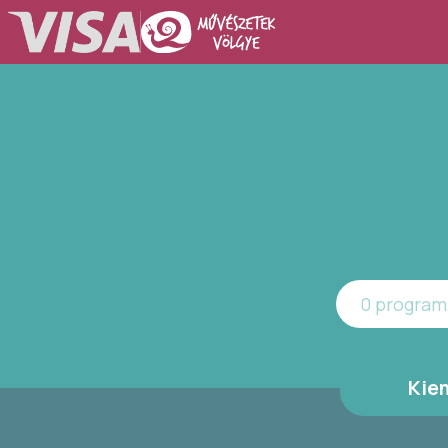
0 program 
Kie