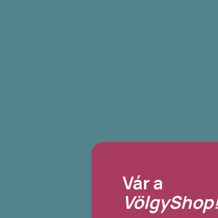
Vár a
VölgyShop