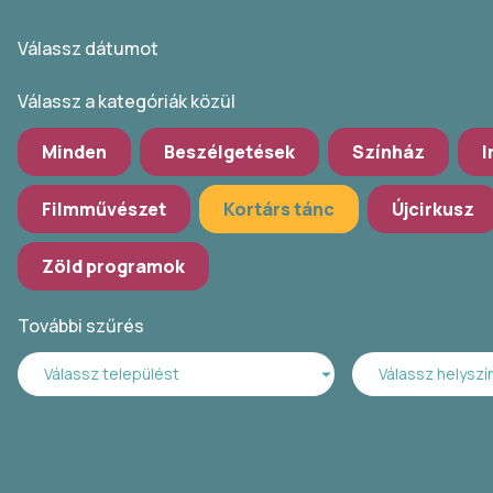
Válassz dátumot
Válassz a kategóriák közül
Minden
Beszélgetések
Színház
I
Filmművészet
Kortárs tánc
Újcirkusz
Zöld programok
További szűrés
Válassz települést
Válassz helyszí