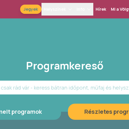
Jegyek
Helyszínek
Info
Hírek
Mi a Völg
Programkereső
csak rád vár - keress bátran időpont, műfaj és helysz
melt programok
Részletes prog