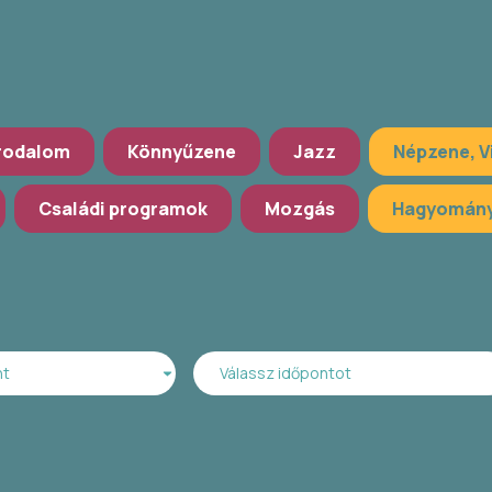
rodalom
Könnyűzene
Jazz
Népzene, V
Családi programok
Mozgás
Hagyomány
nt
Válassz időpontot