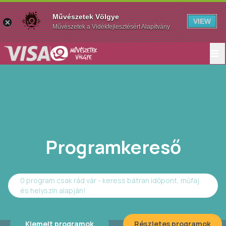
Művészetek Völgye
VIEW
Művészetek a Vidékfejlesztésért Alapítvány
Programkereső
0 program csak rád vár - keress bátran időpont, műfaj
és helyszín alapján!
Kiemelt programok
Részletes programok