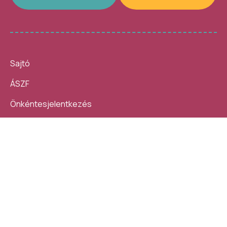
Sajtó
ÁSZF
Önkéntesjelentkezés
Beszámolók
10 nap, 140 ezer látogató, 40
Helybe visszük az
helyszín, 4300 program –
ügyintézést!
számokban így festett az idei
Kövess minket:
Művészetek Völgye