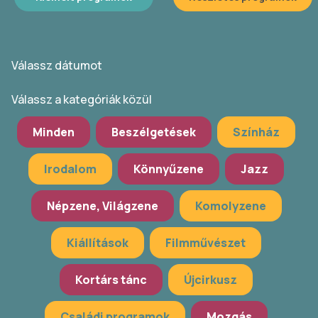
Válassz dátumot
Válassz a kategóriák közül
Minden
Beszélgetések
Színház
Irodalom
Könnyűzene
Jazz
Népzene, Világzene
Komolyzene
Kiállítások
Filmművészet
Kortárs tánc
Újcirkusz
Családi programok
Mozgás