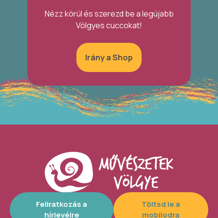
Nézz körül és szerezd be a legújabb
Völgyes cuccokat!
Irány a Shop
Feliratkozás a
Töltsd le a
hírlevélre
mobilodra