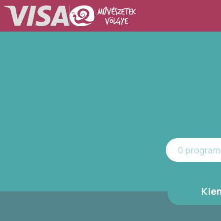
0 program 
Kie