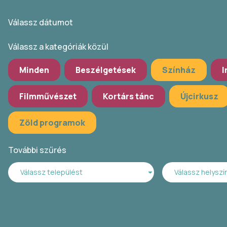
Válassz dátumot
Válassz a kategóriák közül
Minden
Beszélgetések
Színház
I
Filmművészet
Kortárs tánc
Újcirkusz
Zöld programok
További szűrés
Válassz települést
Válassz helyszí