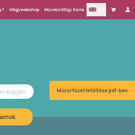
y?
Völgywebshop
MűvészVölgy Kúria
En
Műsorfüzet letöltése pdf-ben
ín alapján!
ramok