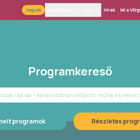
Jegyek
Helyszínek
Info
Hírek
Mi a Völg
Programkereső
csak rád vár - keress bátran időpont, műfaj és helysz
melt programok
Részletes prog