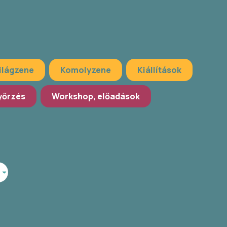
ilágzene
Komolyzene
Kiállítások
őrzés
Workshop, előadások