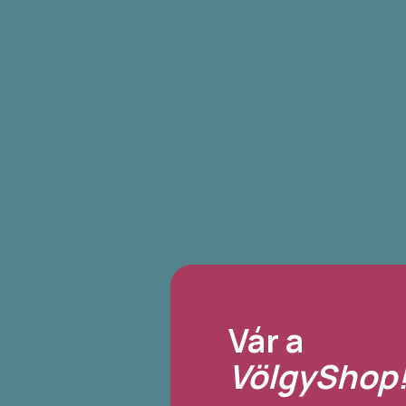
Vár a
VölgyShop