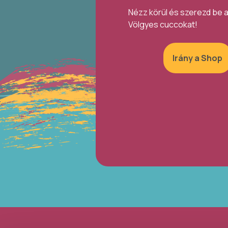
Nézz körül és szerezd be 
Völgyes cuccokat!
Irány a Shop