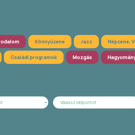
rodalom
Könnyűzene
Jazz
Népzene, V
Családi programok
Mozgás
Hagyomány
nt
Válassz időpontot