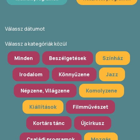
Válassz dátumot
Válassz a kategóriák közül
Minden
Beszélgetések
Színház
Irodalom
Könnyűzene
Jazz
Népzene, Világzene
Komolyzene
Kiállítások
Filmművészet
Kortárs tánc
Újcirkusz
Családi programok
Mozgás