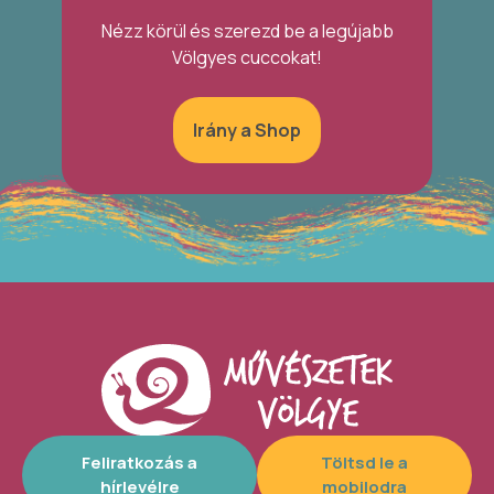
Nézz körül és szerezd be a legújabb
Völgyes cuccokat!
Irány a Shop
Feliratkozás a
Töltsd le a
hírlevélre
mobilodra