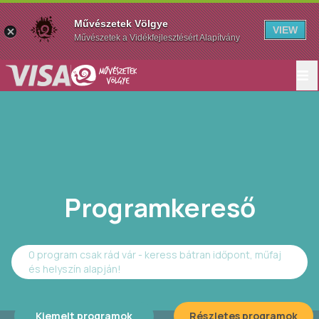
Művészetek Völgye
VIEW
Művészetek a Vidékfejlesztésért Alapítvány
Programkereső
0 program csak rád vár - keress bátran időpont, műfaj
és helyszín alapján!
Kiemelt programok
Részletes programok