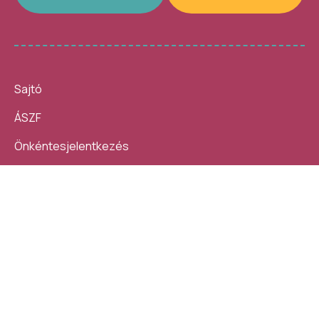
Sajtó
ÁSZF
Önkéntesjelentkezés
Beszámolók
10 nap, 140 ezer látogató, 40
Helybe visszük az
helyszín, 4300 program –
ügyintézést!
számokban így festett az idei
Kövess minket:
Művészetek Völgye