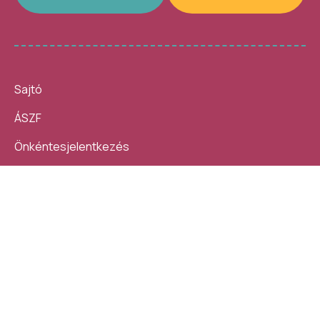
Sajtó
ÁSZF
Önkéntesjelentkezés
Beszámolók
10 nap, 140 ezer látogató, 40
Helybe visszük az
helyszín, 4300 program –
ügyintézést!
számokban így festett az idei
Kövess minket:
Művészetek Völgye