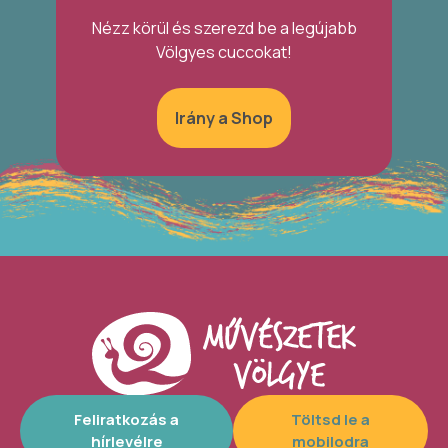
Nézz körül és szerezd be a legújabb
Völgyes cuccokat!
Irány a Shop
Feliratkozás a
Töltsd le a
hírlevélre
mobilodra