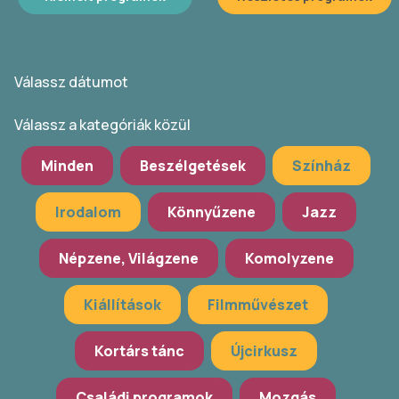
Válassz dátumot
Válassz a kategóriák közül
Minden
Beszélgetések
Színház
Irodalom
Könnyűzene
Jazz
Népzene, Világzene
Komolyzene
Kiállítások
Filmművészet
Kortárs tánc
Újcirkusz
Családi programok
Mozgás