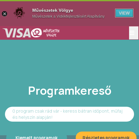
Művészetek Völgye
VIEW
Művészetek a Vidékfejlesztésért Alapítvány
Programkereső
0 program csak rád vár - keress bátran időpont, műfaj
és helyszín alapján!
Kiemelt programok
Részletes programok