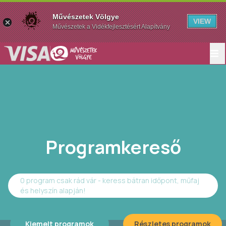
Művészetek Völgye
VIEW
Művészetek a Vidékfejlesztésért Alapítvány
Programkereső
0 program csak rád vár - keress bátran időpont, műfaj
és helyszín alapján!
Kiemelt programok
Részletes programok