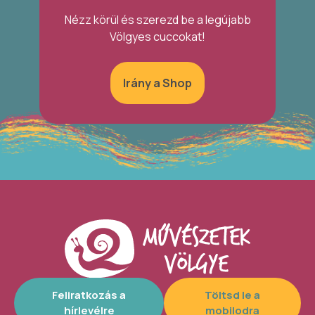
Nézz körül és szerezd be a legújabb
Völgyes cuccokat!
Irány a Shop
Feliratkozás a
Töltsd le a
hírlevélre
mobilodra