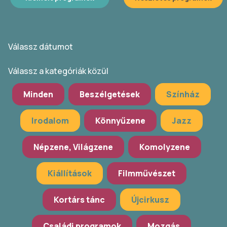
Válassz dátumot
Válassz a kategóriák közül
Minden
Beszélgetések
Színház
Irodalom
Könnyűzene
Jazz
Népzene, Világzene
Komolyzene
Kiállítások
Filmművészet
Kortárs tánc
Újcirkusz
Családi programok
Mozgás