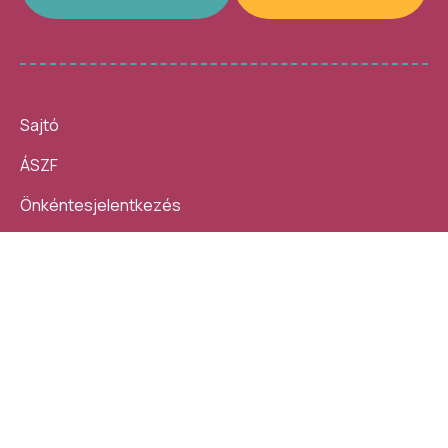
Sajtó
ÁSZF
Önkéntesjelentkezés
Beszámolók
10 nap, 140 ezer látogató, 40
Helybe visszük az
helyszín, 4300 program –
ügyintézést!
számokban így festett az idei
Kövess minket:
Művészetek Völgye