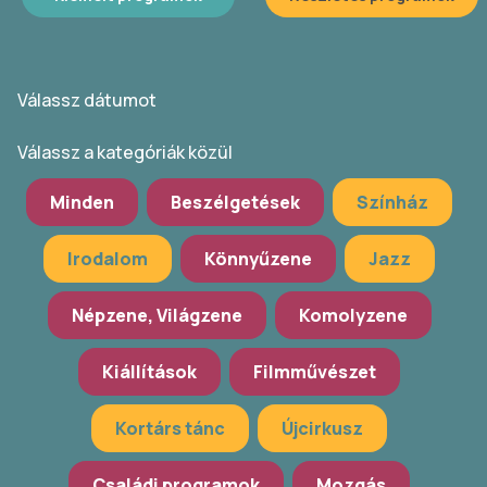
Válassz dátumot
Válassz a kategóriák közül
Minden
Beszélgetések
Színház
Irodalom
Könnyűzene
Jazz
Népzene, Világzene
Komolyzene
Kiállítások
Filmművészet
Kortárs tánc
Újcirkusz
Családi programok
Mozgás