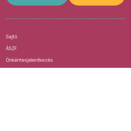
Sajtó
ÁSZF
Önkéntesjelentkezés
Beszámolók
10 nap, 140 ezer látogató, 40
Helybe visszük az
helyszín, 4300 program –
ügyintézést!
számokban így festett az idei
Kövess minket:
Művészetek Völgye