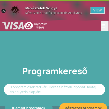
Művészetek Völgye
VIEW
Művészetek a Vidékfejlesztésért Alapítvány
Programkereső
0 program csak rád vár - keress bátran időpont, műfaj
és helyszín alapján!
Kiemelt programok
Részletes programok