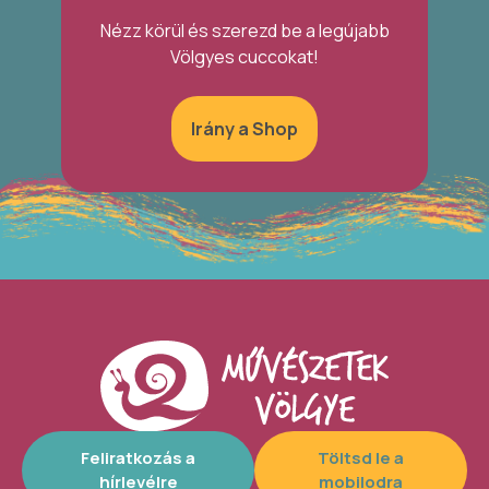
Nézz körül és szerezd be a legújabb
Völgyes cuccokat!
Irány a Shop
Feliratkozás a
Töltsd le a
hírlevélre
mobilodra