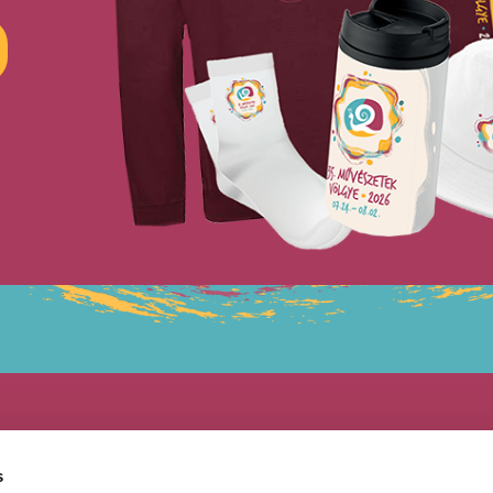
s
Felir