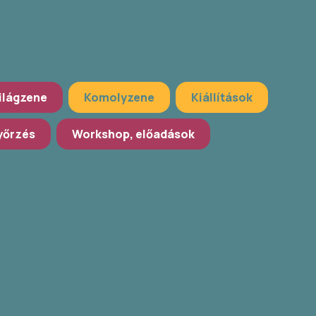
ilágzene
Komolyzene
Kiállítások
őrzés
Workshop, előadások