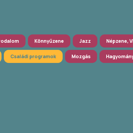
rodalom
Könnyűzene
Jazz
Népzene, V
Családi programok
Mozgás
Hagyomány