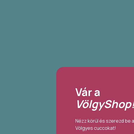
Vár a
VölgyShop
Nézz körül és szerezd be 
Völgyes cuccokat!