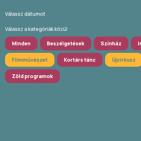
Válassz dátumot
Válassz a kategóriák közül
Minden
Beszélgetések
Színház
I
Filmművészet
Kortárs tánc
Újcirkusz
Zöld programok