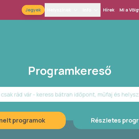
Jegyek
Helyszínek
Info
Hírek
Mi a Völg
Programkereső
csak rád vár - keress bátran időpont, műfaj és helysz
melt programok
Részletes prog