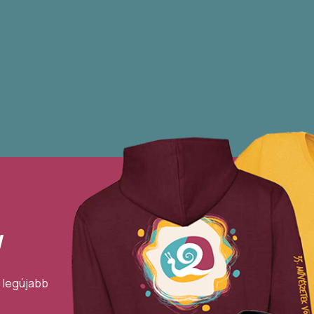
!
a legújabb