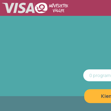
0 program 
Kie