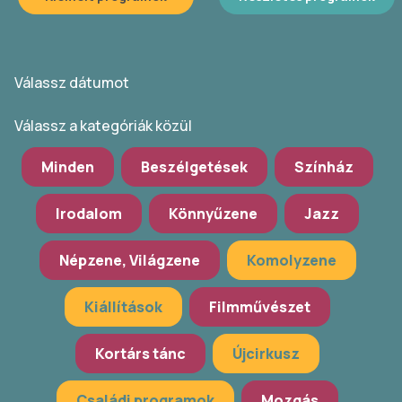
Válassz dátumot
Válassz a kategóriák közül
Minden
Beszélgetések
Színház
Irodalom
Könnyűzene
Jazz
Népzene, Világzene
Komolyzene
Kiállítások
Filmművészet
Kortárs tánc
Újcirkusz
Családi programok
Mozgás