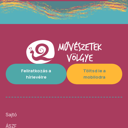
Feliratkozás a
Töltsd le a
hírlevélre
mobilodra
Sajtó
ÁSZF