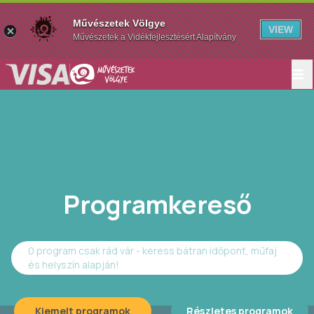
Művészetek Völgye
VIEW
Művészetek a Vidékfejlesztésért Alapítvány
Programkereső
0 program csak rád vár - keress bátran időpont, műfaj
és helyszín alapján!
Kiemelt programok
Részletes programok