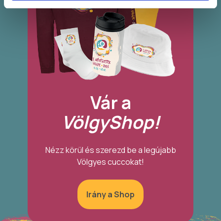
Vár a
VölgyShop!
Nézz körül és szerezd be a legújabb
Völgyes cuccokat!
Irány a Shop