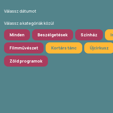
Válassz dátumot
Válassz a kategóriák közül
Minden
Beszélgetések
Színház
I
Filmművészet
Kortárs tánc
Újcirkusz
Zöld programok