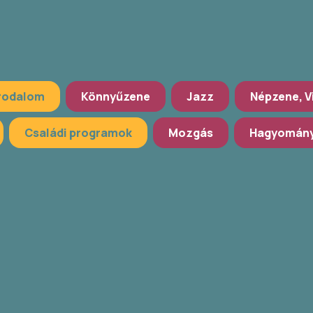
rodalom
Könnyűzene
Jazz
Népzene, V
Családi programok
Mozgás
Hagyomány