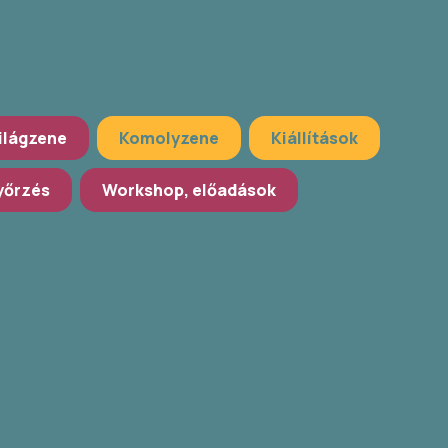
ilágzene
Komolyzene
Kiállítások
őrzés
Workshop, előadások