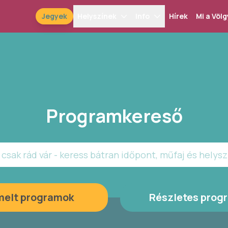
Jegyek
Helyszínek
Info
Hírek
Mi a Völg
Programkereső
csak rád vár - keress bátran időpont, műfaj és helysz
melt programok
Részletes prog