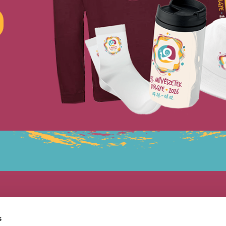
s
Felir