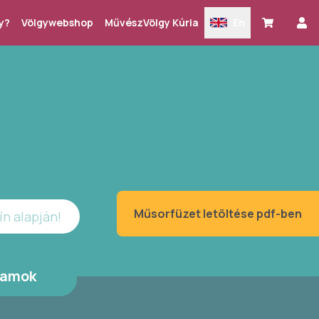
y?
Völgywebshop
MűvészVölgy Kúria
En
Műsorfüzet letöltése pdf-ben
ín alapján!
ramok