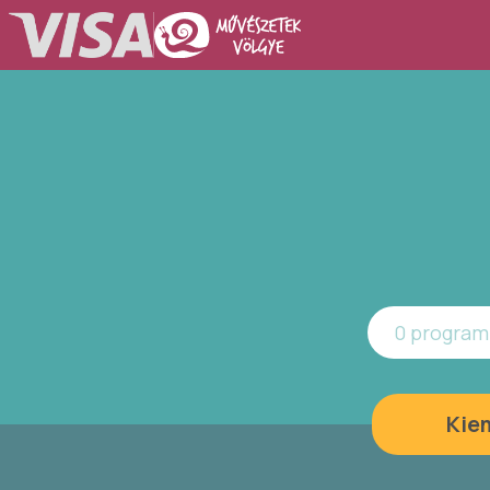
0 program 
Kie