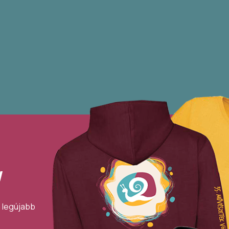
!
a legújabb