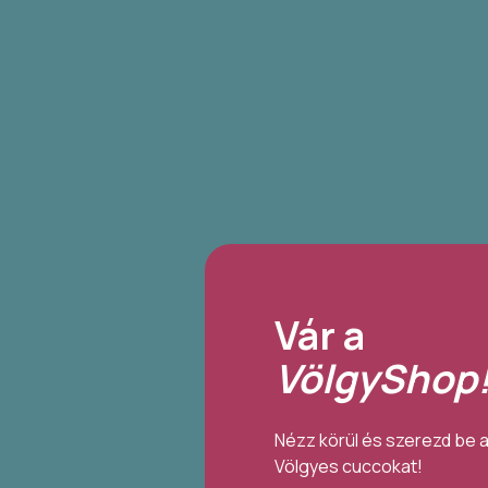
Vár a
VölgyShop
Nézz körül és szerezd be 
Völgyes cuccokat!